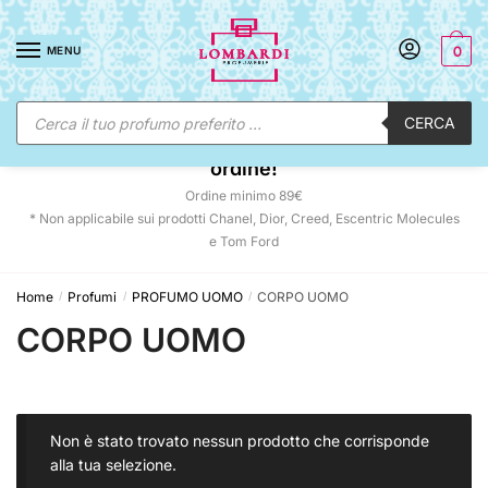
Skip
Skip
to
to
MENU
0
navigation
content
Ricerca
CERCA
prodotti
☀️ SUNNY DAYS:
-12% automatico sul tuo
ordine!
Ordine minimo 89€
* Non applicabile sui prodotti Chanel, Dior, Creed, Escentric Molecules
e Tom Ford
Home
Profumi
PROFUMO UOMO
CORPO UOMO
/
/
/
CORPO UOMO
Non è stato trovato nessun prodotto che corrisponde
alla tua selezione.