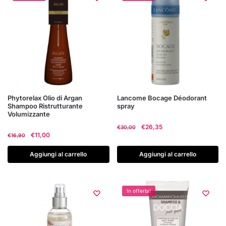
Phytorelax Olio di Argan
Lancome Bocage Déodorant
Shampoo Ristrutturante
spray
Volumizzante
Il
Il
€
26,35
€
30,00
Il
Il
€
11,00
€
16,90
prezzo
prezzo
prezzo
prezzo
originale
attuale
originale
attuale
Aggiungi al carrello
Aggiungi al carrello
era:
è:
era:
è:
€30,00.
€26,35.
€16,90.
€11,00.
In offerta!