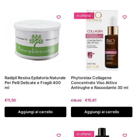
€16,90.
€11,53.
€23,00.
€17,99.
In offerta!
Radipil Resina Epilatoria Naturale
Phytorelax Collagene
Per Pelli Delicate e Fragili 400
Concentrato Viso Attivo
ml
Antirughe e Rassodante 30 ml
Il
Il
€
11,50
€
15,61
€
19,00
prezzo
prezzo
originale
attuale
Aggiungi al carrello
Aggiungi al carrello
era:
è:
€19,00.
€15,61.
In offerta!