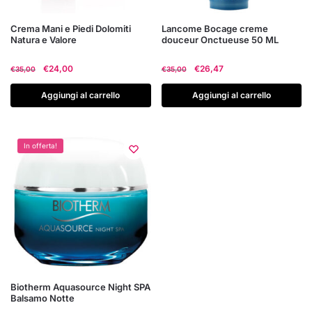
Crema Mani e Piedi Dolomiti
Lancome Bocage creme
Natura e Valore
douceur Onctueuse 50 ML
Il
Il
Il
Il
€
24,00
€
26,47
€
35,00
€
35,00
prezzo
prezzo
prezzo
prezzo
originale
attuale
originale
attuale
Aggiungi al carrello
Aggiungi al carrello
era:
è:
era:
è:
€35,00.
€24,00.
€35,00.
€26,47.
In offerta!
Biotherm Aquasource Night SPA
Balsamo Notte