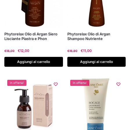
Phytorelax Olio di Argan Siero
Phytorelax Olio di Argan
Lisciante Piastra e Phon
Shampoo Nutriente
Il
Il
Il
Il
€
12,00
€
11,00
€
18,00
€
16,90
prezzo
prezzo
prezzo
prezzo
originale
attuale
originale
attuale
Aggiungi al carrello
Aggiungi al carrello
era:
è:
era:
è:
€18,00.
€12,00.
€16,90.
€11,00.
In offerta!
In offerta!