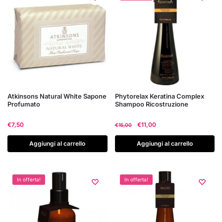
Atkinsons Natural White Sapone
Phytorelax Keratina Complex
Profumato
Shampoo Ricostruzione
Il
Il
€
7,50
€
11,00
€
15,00
prezzo
prezzo
originale
attuale
Aggiungi al carrello
Aggiungi al carrello
era:
è:
€15,00.
€11,00.
In offerta!
In offerta!