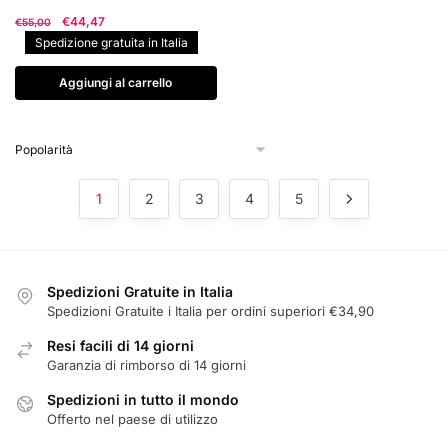
Il
Il
€
44,47
€
55,00
prezzo
prezzo
Spedizione gratuita in Italia
originale
attuale
era:
è:
Aggiungi al carrello
€55,00.
€44,47.
1
2
3
4
5
Spedizioni Gratuite in Italia
Spedizioni Gratuite i Italia per ordini superiori €34,90
Resi facili di 14 giorni
Garanzia di rimborso di 14 giorni
Spedizioni in tutto il mondo
Offerto nel paese di utilizzo