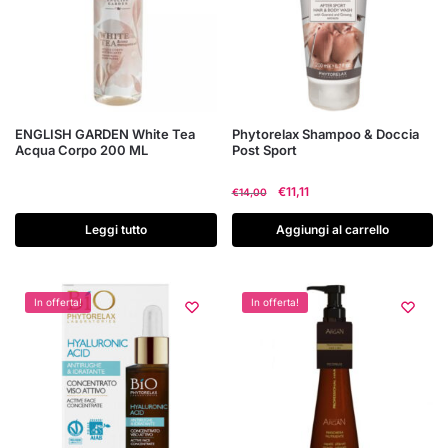
ENGLISH GARDEN White Tea
Phytorelax Shampoo & Doccia
Acqua Corpo 200 ML
Post Sport
Il
Il
€
11,11
€
14,00
prezzo
prezzo
originale
attuale
Leggi tutto
Aggiungi al carrello
era:
è:
€14,00.
€11,11.
In offerta!
In offerta!