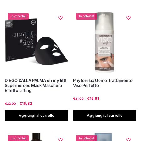
In offerta!
In offerta!
DIEGO DALLA PALMA oh my lift!
Phytorelax Uomo Trattamento
Superheroes Mask Maschera
Viso Perfetto
Effetto Lifting
Il
Il
€
15,61
€
21,00
Il
Il
€
16,82
€
22,00
prezzo
prezzo
prezzo
prezzo
originale
attuale
originale
attuale
Aggiungi al carrello
Aggiungi al carrello
era:
è:
era:
è:
€21,00.
€15,61.
€22,00.
€16,82.
In offerta!
In offerta!