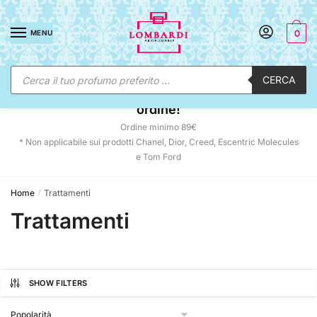
Skip
Skip
to
to
MENU
0
navigation
content
Ricerca
CERCA
prodotti
☀️ SUNNY DAYS:
-12% automatico sul tuo
ordine!
Ordine minimo 89€
* Non applicabile sui prodotti Chanel, Dior, Creed, Escentric Molecules
e Tom Ford
Home
Trattamenti
/
Trattamenti
SHOW FILTERS