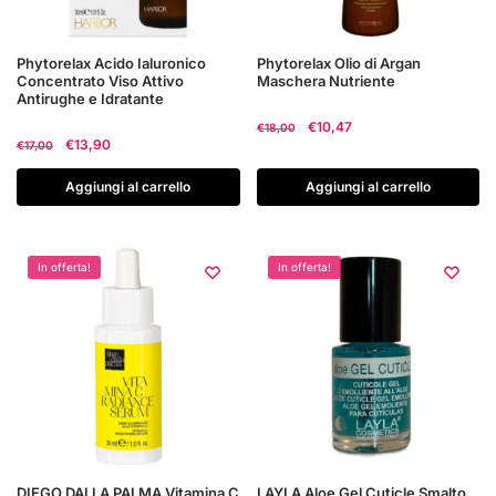
Phytorelax Acido Ialuronico
Phytorelax Olio di Argan
Concentrato Viso Attivo
Maschera Nutriente
Antirughe e Idratante
Il
Il
€
10,47
€
18,00
Il
Il
€
13,90
€
17,00
prezzo
prezzo
prezzo
prezzo
originale
attuale
originale
attuale
Aggiungi al carrello
Aggiungi al carrello
era:
è:
era:
è:
€18,00.
€10,47.
€17,00.
€13,90.
In offerta!
In offerta!
DIEGO DALLA PALMA Vitamina C
LAYLA Aloe Gel Cuticle Smalto