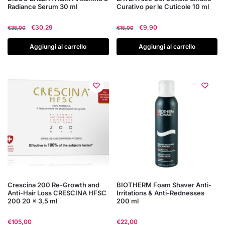
Radiance Serum 30 ml
Curativo per le Cuticole 10 ml
Il
Il
Il
Il
€
30,29
€
9,90
€
35,00
€
15,00
prezzo
prezzo
prezzo
prezzo
originale
attuale
originale
attuale
Aggiungi al carrello
Aggiungi al carrello
era:
è:
era:
è:
€35,00.
€30,29.
€15,00.
€9,90.
Crescina 200 Re-Growth and
BIOTHERM Foam Shaver Anti-
Anti-Hair Loss CRESCINA HFSC
Irritations & Anti-Rednesses
200 20 x 3,5 ml
200 ml
€
105,00
€
22,00