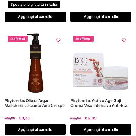
Spedizione gratuita in Italia
Aggiungi al carrello
Aggiungi al carrello
In offerta!
In offerta!
Phytorelax Olio di Argan
Phytorelax Active Age Goji
Maschera Lisciante Anti Crespo
Crema Viso Intensiva Anti-Età
Il
Il
Il
Il
€
11,53
€
17,99
€
16,90
€
23,00
prezzo
prezzo
prezzo
prezzo
originale
attuale
originale
attuale
Aggiungi al carrello
Aggiungi al carrello
era:
è:
era:
è: