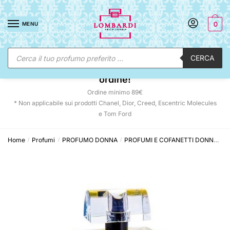
Skip
Skip
to
to
MENU
0
navigation
content
Ricerca
CERCA
prodotti
☀️ SUNNY DAYS:
-12% automatico sul tuo
ordine!
Ordine minimo 89€
* Non applicabile sui prodotti Chanel, Dior, Creed, Escentric Molecules
e Tom Ford
Home
Profumi
PROFUMO DONNA
PROFUMI E COFANETTI DONNA
R
/
/
/