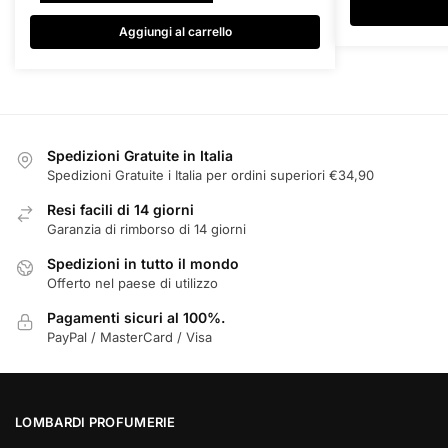
varianti.
originale
attuale
era:
è:
Le
Aggiungi al carrello
€135,00.
€82,99.
opzioni
possono
essere
scelte
nella
Spedizioni Gratuite in Italia
pagina
Spedizioni Gratuite i Italia per ordini superiori €34,90
del
Resi facili di 14 giorni
prodotto
Garanzia di rimborso di 14 giorni
Spedizioni in tutto il mondo
Offerto nel paese di utilizzo
Pagamenti sicuri al 100%.
PayPal / MasterCard / Visa
LOMBARDI PROFUMERIE