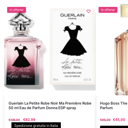
In offerta!
In offerta!
Questo
Guerlain La Petite Robe Noir Ma Première Robe
Hugo Boss The 
50 ml Eau de Parfum Donna EDP spray
Parfum
prodotto
ha
Il
Il
€
82,99
€
45,00
€
135,00
€
95,00
più
prezzo
prezzo
Spedizione gratuita in Italia