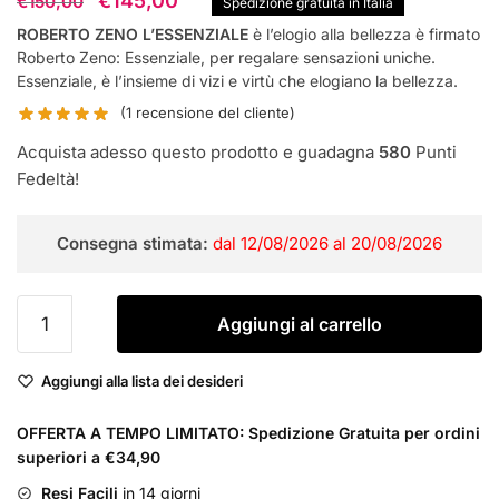
€
145,00
€
150,00
Spedizione gratuita in Italia
prezzo
prezzo
ROBERTO ZENO L’ESSENZIALE
è l’elogio alla bellezza è firmato
Roberto Zeno: Essenziale, per regalare sensazioni uniche.
originale
attuale
Essenziale, è l’insieme di vizi e virtù che elogiano la bellezza.
era:
è:
(
1
recensione del cliente)
€150,00.
€145,00.
Acquista adesso questo prodotto e guadagna
580
Punti
Fedeltà!
Consegna stimata:
dal 12/08/2026 al 20/08/2026
ROBERTO
Aggiungi al carrello
ZENO
L'ESSENZIALE
Aggiungi alla lista dei desideri
100
ml
OFFERTA A TEMPO LIMITATO: Spedizione Gratuita per ordini
Eau
superiori a €34,90
De
Parfum
Resi Facili
in 14 giorni