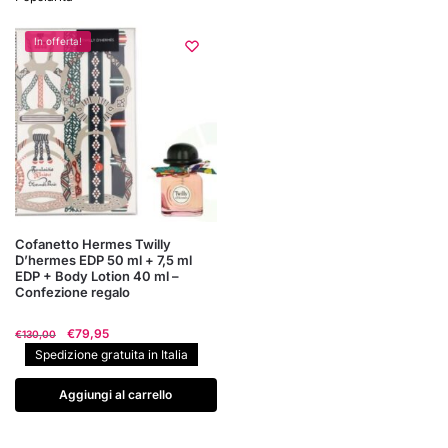
In offerta!
Cofanetto Hermes Twilly
D’hermes EDP 50 ml + 7,5 ml
EDP + Body Lotion 40 ml –
Confezione regalo
Il
Il
€
79,95
€
130,00
prezzo
prezzo
Spedizione gratuita in Italia
originale
attuale
era:
è:
Aggiungi al carrello
€130,00.
€79,95.