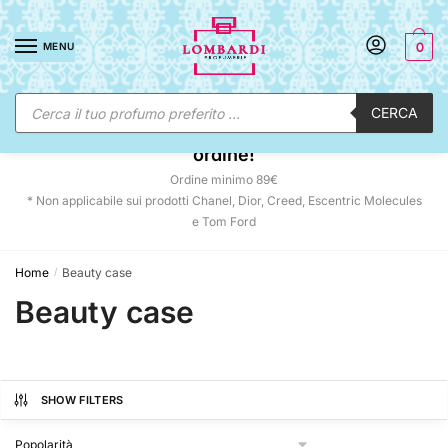
Skip
Skip
to
to
MENU
0
navigation
content
Ricerca
CERCA
prodotti
☀️ SUNNY DAYS:
-12% automatico sul tuo
ordine!
Ordine minimo 89€
* Non applicabile sui prodotti Chanel, Dior, Creed, Escentric Molecules
e Tom Ford
Home
Beauty case
/
Beauty case
SHOW FILTERS