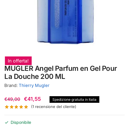
In offerta!
MUGLER Angel Parfum en Gel Pour
La Douche 200 ML
Brand:
Thierry Mugler
Il
Il
€
41,55
€
49,00
Spedizione gratuita in Italia
prezzo
prezzo
(
1
recensione del cliente)
originale
attuale
Disponibile
era:
è: