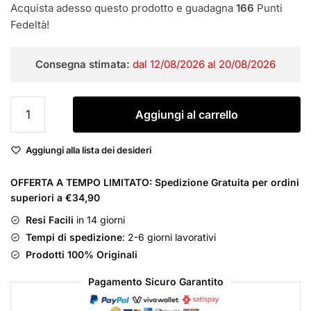
€49,00.
€41,55.
Acquista adesso questo prodotto e guadagna
166
Punti
Fedeltà!
Consegna stimata:
dal 12/08/2026 al 20/08/2026
MUGLER
Aggiungi al carrello
Angel
Parfum
Aggiungi alla lista dei desideri
en
Gel
OFFERTA A TEMPO LIMITATO: Spedizione Gratuita per ordini
Pour
superiori a €34,90
La
Douche
Resi Facili
in 14 giorni
200
Tempi di spedizione
: 2-6 giorni lavorativi
ML
Prodotti 100% Originali
quantità
Pagamento Sicuro Garantito