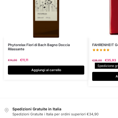
Phytorelax Fiori di Bach Bagno Doccia
FAHRENHEIT Ge
Rilassante
Il
Il
Il
€
11,11
€
35,93
€
14,00
€
38,00
prezzo
prezzo
prezzo
Spedizione gra
originale
attuale
originale
Aggiungi al carrello
era:
è:
era:
A
€14,00.
€11,11.
€38,00.
Spedizioni Gratuite in Italia
Spedizioni Gratuite i Italia per ordini superiori €34,90