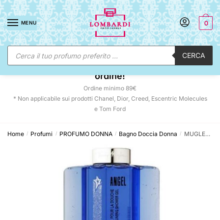
Skip
Skip
to
to
MENU
0
navigation
content
Ricerca
CERCA
prodotti
☀️ SUNNY DAYS:
-12% automatico sul tuo
ordine!
Ordine minimo 89€
* Non applicabile sui prodotti Chanel, Dior, Creed, Escentric Molecules
e Tom Ford
Home
Profumi
PROFUMO DONNA
Bagno Doccia Donna
MUGLER Angel Parfum en Gel Pour La Douche 200 ML
/
/
/
/