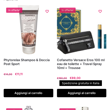
In offerta!
In offerta!
Phytorelax Shampoo & Doccia
Cofanetto Versace Eros 100 ml
Post Sport
eau de toilette + Travel Spray
10ml + Trousse
Il
Il
€
11,11
€
14,00
Il
Il
€
89,00
prezzo
prezzo
€
150,00
prezzo
prezzo
originale
attuale
Spedizione gratuita in Italia
originale
attuale
era:
è:
era:
è:
€14,00.
€11,11.
Aggiungi al carrello
Aggiungi al carrello
€150,00.
€89,00.