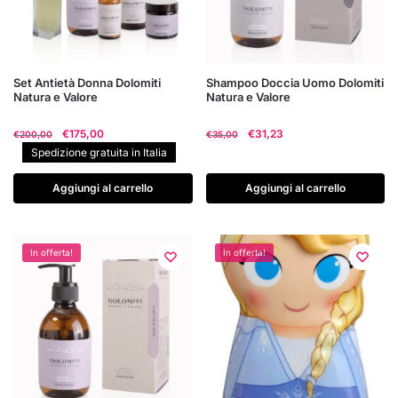
Set Antietà Donna Dolomiti
Shampoo Doccia Uomo Dolomiti
Natura e Valore
Natura e Valore
Il
Il
Il
Il
€
175,00
€
31,23
€
200,00
€
35,00
prezzo
prezzo
prezzo
prezzo
Spedizione gratuita in Italia
originale
attuale
originale
attuale
era:
è:
era:
è:
Aggiungi al carrello
Aggiungi al carrello
€200,00.
€175,00.
€35,00.
€31,23.
In offerta!
In offerta!