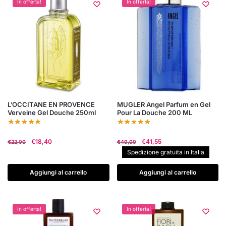
In offerta!
In offerta!
L’OCCITANE EN PROVENCE
MUGLER Angel Parfum en Gel
Verveine Gel Douche 250ml
Pour La Douche 200 ML
Il
Il
Il
Il
€
18,40
€
41,55
€
22,00
€
49,00
prezzo
prezzo
prezzo
prezzo
Spedizione gratuita in Italia
originale
attuale
originale
attuale
era:
è:
era:
è:
Aggiungi al carrello
Aggiungi al carrello
€22,00.
€18,40.
€49,00.
€41,55.
In offerta!
In offerta!