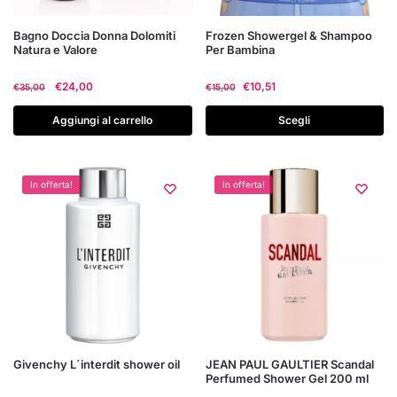
Questo
Bagno Doccia Donna Dolomiti
Frozen Showergel & Shampoo
Natura e Valore
Per Bambina
prodotto
ha
Il
Il
€
24,00
€
10,51
€
35,00
€
15,00
più
prezzo
prezzo
varianti.
originale
attuale
Aggiungi al carrello
Scegli
era:
è:
Le
€35,00.
€24,00.
opzioni
possono
In offerta!
In offerta!
essere
scelte
nella
pagina
del
prodotto
Givenchy L´interdit shower oil
JEAN PAUL GAULTIER Scandal
Perfumed Shower Gel 200 ml