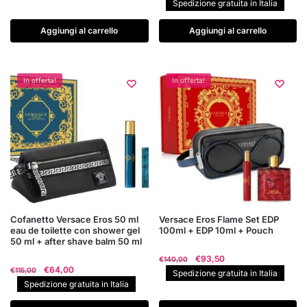
prezzo
prezzo
Spedizione gratuita in Italia
era:
è:
originale
attuale
€47,00.
€36,59.
era:
è:
Aggiungi al carrello
Aggiungi al carrello
€100,00.
€75,00.
In offerta!
In offerta!
Cofanetto Versace Eros 50 ml
Versace Eros Flame Set EDP
eau de toilette con shower gel
100ml + EDP 10ml + Pouch
50 ml + after shave balm 50 ml
Il
Il
€
93,50
€
140,00
Il
Il
€
64,00
€
115,00
prezzo
prezzo
Spedizione gratuita in Italia
prezzo
prezzo
Spedizione gratuita in Italia
originale
attuale
originale
attuale
era:
è: