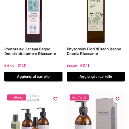
Phytorelax Canapa Bagno
Phytorelax Fiori di Bach Bagno
Doccia Idratante e Rilassante
Doccia Rilassante
Il
Il
Il
Il
€
11,11
€
11,11
€
16,00
€
14,00
prezzo
prezzo
prezzo
prezzo
originale
attuale
originale
attuale
Aggiungi al carrello
Aggiungi al carrello
era:
è:
era:
è:
€16,00.
€11,11.
€14,00.
€11,11.
In offerta!
In offerta!