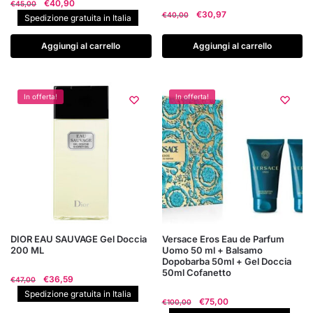
Il
Il
€
40,90
€
45,00
Il
Il
€
30,97
prezzo
prezzo
€
40,00
Spedizione gratuita in Italia
prezzo
prezzo
originale
attuale
originale
attuale
era:
è:
Aggiungi al carrello
Aggiungi al carrello
era:
è:
€45,00.
€40,90.
€40,00.
€30,97.
In offerta!
In offerta!
DIOR EAU SAUVAGE Gel Doccia
Versace Eros Eau de Parfum
200 ML
Uomo 50 ml + Balsamo
Dopobarba 50ml + Gel Doccia
50ml Cofanetto
Il
Il
€
36,59
€
47,00
prezzo
prezzo
Spedizione gratuita in Italia
Il
Il
€
75,00
€
100,00
originale
attuale