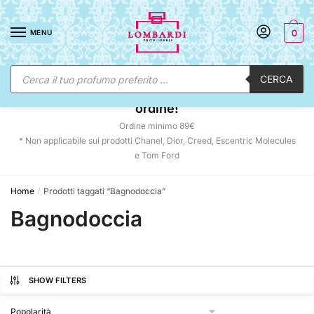
Skip
Skip
to
to
MENU
0
navigation
content
Ricerca
CERCA
prodotti
☀️ SUNNY DAYS:
-12% automatico sul tuo
ordine!
Ordine minimo 89€
* Non applicabile sui prodotti Chanel, Dior, Creed, Escentric Molecules
e Tom Ford
Home
Prodotti taggati “Bagnodoccia”
/
Bagnodoccia
SHOW FILTERS