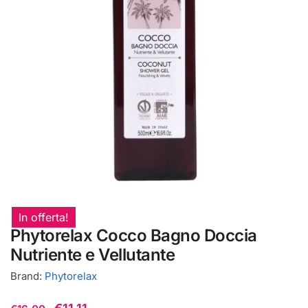
In offerta!
Phytorelax Cocco Bagno Doccia
Nutriente e Vellutante
Brand:
Phytorelax
Il
Il