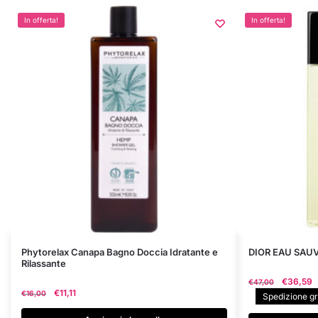
In offerta!
In offerta!
Phytorelax Canapa Bagno Doccia Idratante e
DIOR EAU SAUV
Rilassante
Il
€
36,59
€
47,00
Il
Il
€
11,11
€
16,00
prezzo
Spedizione gra
prezzo
prezzo
originale