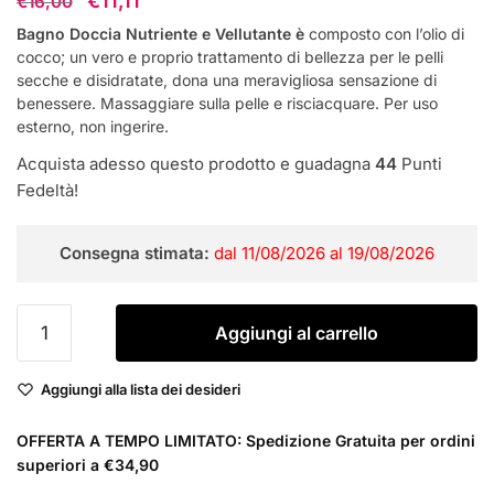
€
11,11
€
16,00
prezzo
prezzo
Bagno Doccia Nutriente e Vellutante è
composto con l’olio di
cocco; un vero e proprio trattamento di bellezza per le pelli
originale
attuale
secche e disidratate, dona una meravigliosa sensazione di
era:
è:
benessere. Massaggiare sulla pelle e risciacquare. Per uso
€16,00.
€11,11.
esterno, non ingerire.
Acquista adesso questo prodotto e guadagna
44
Punti
Fedeltà!
Consegna stimata:
dal 11/08/2026 al 19/08/2026
Phytorelax
Aggiungi al carrello
Cocco
Bagno
Aggiungi alla lista dei desideri
Doccia
Nutriente
OFFERTA A TEMPO LIMITATO: Spedizione Gratuita per ordini
e
superiori a €34,90
Vellutante