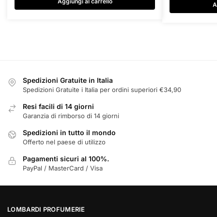
originale
attuale
Aggiungi al carrello
era:
A
era:
è:
€47,00.
€16,00.
€11,11.
Spedizioni Gratuite in Italia
Spedizioni Gratuite i Italia per ordini superiori €34,90
Resi facili di 14 giorni
Garanzia di rimborso di 14 giorni
Spedizioni in tutto il mondo
Offerto nel paese di utilizzo
Pagamenti sicuri al 100%.
PayPal / MasterCard / Visa
LOMBARDI PROFUMERIE