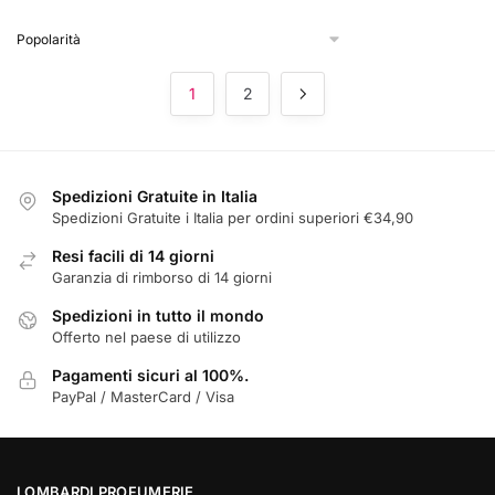
possono
essere
scelte
nella
1
2
pagina
del
prodotto
Spedizioni Gratuite in Italia
Spedizioni Gratuite i Italia per ordini superiori €34,90
Resi facili di 14 giorni
Garanzia di rimborso di 14 giorni
Spedizioni in tutto il mondo
Offerto nel paese di utilizzo
Pagamenti sicuri al 100%.
PayPal / MasterCard / Visa
LOMBARDI PROFUMERIE