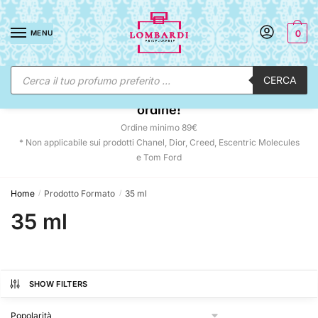
Skip
Skip
to
to
MENU
0
navigation
content
Ricerca
CERCA
prodotti
☀️ SUNNY DAYS:
-12% automatico sul tuo
ordine!
Ordine minimo 89€
* Non applicabile sui prodotti Chanel, Dior, Creed, Escentric Molecules
e Tom Ford
Home
Prodotto Formato
35 ml
/
/
35 ml
SHOW FILTERS