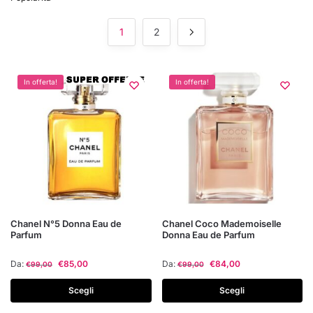
1
2
In offerta!
In offerta!
Questo
Questo
Chanel N°5 Donna Eau de
Chanel Coco Mademoiselle
Parfum
Donna Eau de Parfum
prodotto
prodotto
ha
ha
Da:
€
85,00
Da:
€
84,00
€
99,00
€
99,00
più
più
varianti.
varianti.
Scegli
Scegli
Le
Le