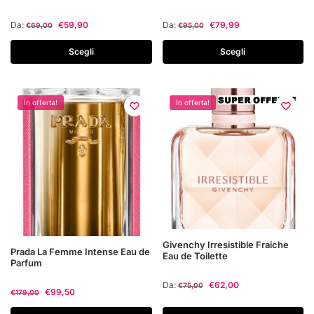
prodotto
prodotto
ha
ha
Da:
€
59,90
Da:
€
79,99
€
69,00
€
95,00
più
più
varianti.
varianti.
Scegli
Scegli
Le
Le
opzioni
opzioni
possono
possono
In offerta!
In offerta!
essere
essere
scelte
scelte
nella
nella
pagina
pagina
del
del
prodotto
prodotto
Questo
Givenchy Irresistible Fraiche
Questo
Prada La Femme Intense Eau de
Eau de Toilette
prodotto
Parfum
prodotto
ha
ha
Da:
€
62,00
€
75,00
€
99,50
più
€
179,00
più
varianti.