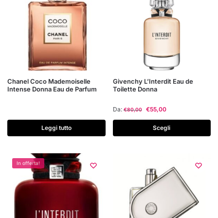
scelte
scelte
nella
nella
pagina
pagina
del
del
prodotto
prodotto
Questo
Chanel Coco Mademoiselle
Givenchy L’Interdit Eau de
Intense Donna Eau de Parfum
Toilette Donna
prodotto
ha
Da:
€
55,00
€
80,00
più
varianti.
Leggi tutto
Scegli
Le
opzioni
possono
In offerta!
essere
scelte
nella
pagina