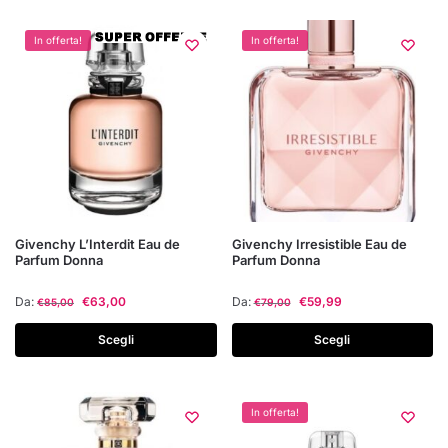
opzioni
opzioni
possono
possono
In offerta!
In offerta!
essere
essere
scelte
scelte
nella
nella
pagina
pagina
del
del
prodotto
prodotto
Questo
Questo
Givenchy L’Interdit Eau de
Givenchy Irresistible Eau de
Parfum Donna
Parfum Donna
prodotto
prodotto
ha
ha
Da:
€
63,00
Da:
€
59,99
€
85,00
€
79,00
più
più
varianti.
varianti.
Scegli
Scegli
Le
Le
opzioni
opzioni
possono
possono
In offerta!
essere
essere