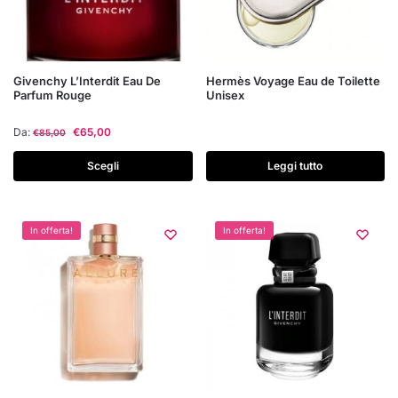
del
prodotto
Questo
Givenchy L’Interdit Eau De
Hermès Voyage Eau de Toilette
Parfum Rouge
Unisex
prodotto
ha
Da:
€
65,00
€
85,00
più
varianti.
Scegli
Leggi tutto
Le
opzioni
possono
In offerta!
In offerta!
essere
scelte
nella
pagina
del
prodotto