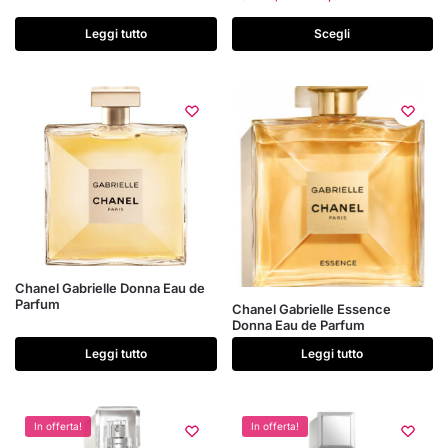
più
varianti.
Leggi tutto
Scegli
Le
opzioni
possono
essere
scelte
nella
pagina
del
prodotto
Chanel Gabrielle Donna Eau de
Parfum
Chanel Gabrielle Essence
Donna Eau de Parfum
Leggi tutto
Leggi tutto
In offerta!
In offerta!