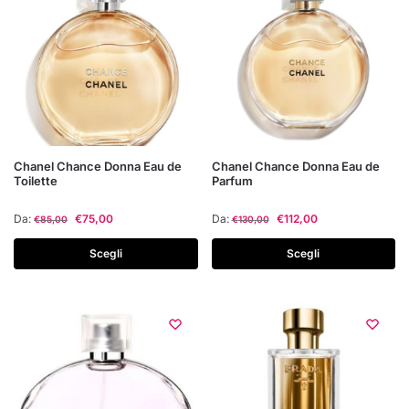
Questo
Questo
Chanel Chance Donna Eau de
Chanel Chance Donna Eau de
Toilette
Parfum
prodotto
prodotto
ha
ha
Da:
€
75,00
Da:
€
112,00
€
85,00
€
130,00
più
più
varianti.
varianti.
Scegli
Scegli
Le
Le
opzioni
opzioni
possono
possono
essere
essere
scelte
scelte
nella
nella
pagina
pagina