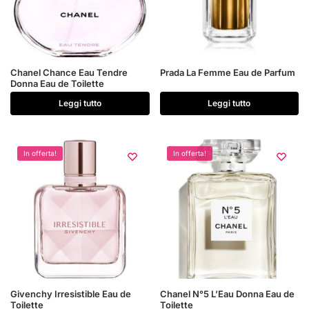
del
del
prodotto
prodotto
Chanel Chance Eau Tendre
Prada La Femme Eau de Parfum
Donna Eau de Toilette
Leggi tutto
Leggi tutto
In offerta!
In offerta!
Questo
Questo
Givenchy Irresistible Eau de
Chanel N°5 L’Eau Donna Eau de
Toilette
Toilette