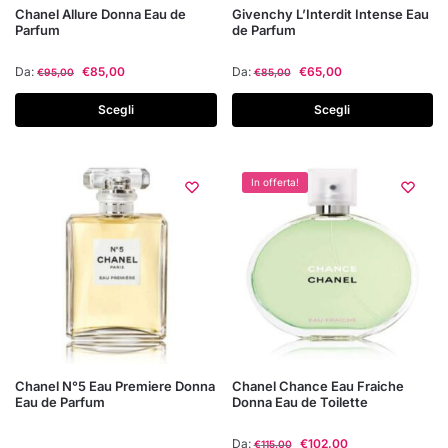
Questo
Questo
Chanel Allure Donna Eau de
Givenchy L’Interdit Intense Eau
Parfum
de Parfum
prodotto
prodotto
ha
ha
Da:
€
85,00
Da:
€
65,00
€
95,00
€
85,00
più
più
varianti.
varianti.
Scegli
Scegli
Le
Le
opzioni
opzioni
possono
possono
In offerta!
essere
essere
scelte
scelte
nella
nella
pagina
pagina
del
del
prodotto
prodotto
Questo
Chanel N°5 Eau Premiere Donna
Chanel Chance Eau Fraiche
Eau de Parfum
Donna Eau de Toilette
prodotto
ha
Da:
€
102,00
€
115,00