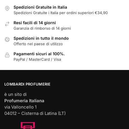
scelte
Spedizioni Gratuite in Italia
nella
Spedizioni Gratuite i Italia per ordini superiori €34,90
pagina
Resi facili di 14 giorni
del
Garanzia di rimborso di 14 giorni
prodotto
Spedizioni in tutto il mondo
Offerto nel paese di utilizzo
Pagamenti sicuri al 100%.
PayPal / MasterCard / Visa
LOMBARDI PROFUMERIE
è un sito di
Profumeria Italiana
via Valloncello 1
04012 – Cisterna di Latina (LT)