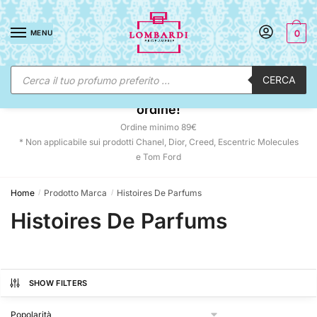
Skip
Skip
to
to
MENU
0
navigation
content
Ricerca
CERCA
prodotti
☀️ SUNNY DAYS:
-12% automatico sul tuo
ordine!
Ordine minimo 89€
* Non applicabile sui prodotti Chanel, Dior, Creed, Escentric Molecules
e Tom Ford
Home
Prodotto Marca
Histoires De Parfums
/
/
Histoires De Parfums
SHOW FILTERS