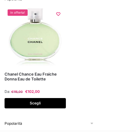
In offerta!
Questo
Chanel Chance Eau Fraiche
Donna Eau de Toilette
prodotto
ha
Da:
€
102,00
€
115,00
più
varianti.
Scegli
Le
opzioni
possono
essere