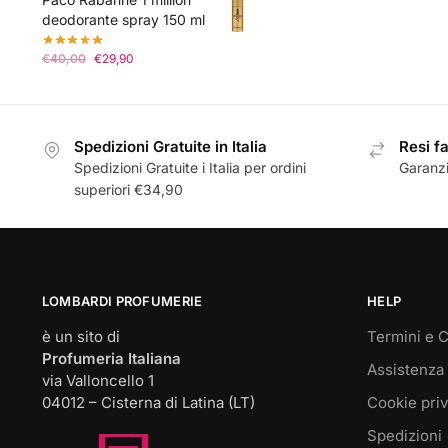
deodorante spray 150 ml
Il
Il
€
40,00
€
29,90
prezzo
prezzo
originale
attuale
era:
è:
€40,00.
€29,90.
Spedizioni Gratuite in Italia
Resi fa
Spedizioni Gratuite i Italia per ordini
Garanzi
superiori €34,90
LOMBARDI PROFUMERIE
HELP
è un sito di
Termini e C
Profumeria Italiana
Assistenza 
via Valloncello 1
04012 – Cisterna di Latina (LT)
Cookie pri
Spedizioni