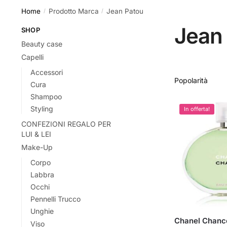
Home
Prodotto Marca
Jean Patou
/
/
Jean
SHOP
Beauty case
Capelli
Accessori
Cura
Shampoo
Styling
In offerta!
CONFEZIONI REGALO PER
LUI & LEI
Make-Up
Corpo
Labbra
Occhi
Pennelli Trucco
Unghie
Chanel Chanc
Viso