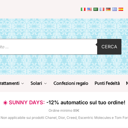
CERCA
rattamenti
Solari
Confezioni regalo
Punti Fedeltà
☀️ SUNNY DAYS:
-12% automatico sul tuo ordine!
Ordine minimo 89€
 Non applicabile sui prodotti Chanel, Dior, Creed, Escentric Molecules e Tom Fo