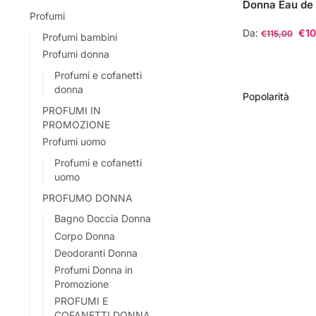
Donna Eau de 
Profumi
Da:
€
1
€
115,00
Profumi bambini
Profumi donna
Questo
prodotto
Profumi e cofanetti
donna
ha
più
PROFUMI IN
PROMOZIONE
varianti.
Profumi uomo
Le
opzioni
Profumi e cofanetti
uomo
possono
essere
PROFUMO DONNA
scelte
Bagno Doccia Donna
nella
Corpo Donna
pagina
Deodoranti Donna
del
Profumi Donna in
Promozione
prodotto
PROFUMI E
COFANETTI DONNA