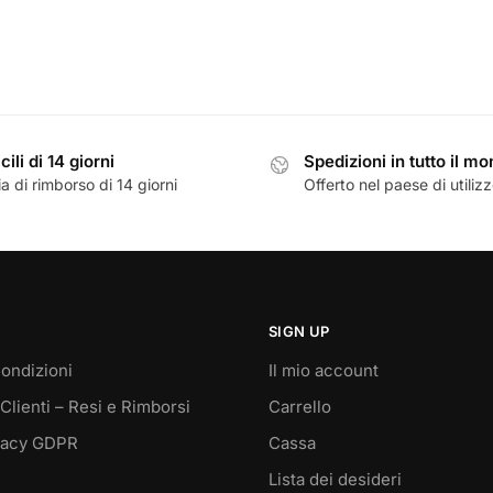
cili di 14 giorni
Spedizioni in tutto il m
a di rimborso di 14 giorni
Offerto nel paese di utiliz
SIGN UP
ondizioni
Il mio account
Clienti – Resi e Rimborsi
Carrello
vacy GDPR
Cassa
Lista dei desideri