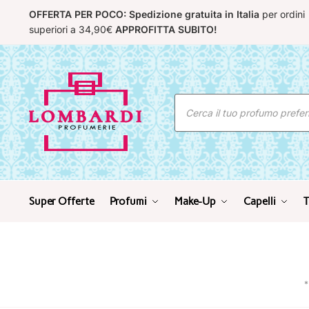
Skip
Skip
OFFERTA PER POCO: Spedizione gratuita in Italia
per ordini
to
to
superiori a 34,90€
APPROFITTA SUBITO!
navigation
content
Ricerca
prodotti
Super Offerte
Profumi
Make-Up
Capelli
T
*