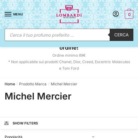
Skip
Skip
to
to
MENU
0
navigation
content
Ricerca
CERCA
prodotti
☀️ SUNNY DAYS:
-12% automatico sul tuo
ordine!
Ordine minimo 89€
* Non applicabile sui prodotti Chanel, Dior, Creed, Escentric Molecules
e Tom Ford
Home
Prodotto Marca
Michel Mercier
/
/
Michel Mercier
SHOW FILTERS