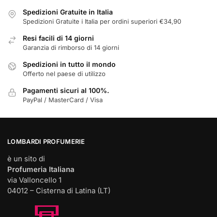
scelte
Spedizioni Gratuite in Italia
nella
Spedizioni Gratuite i Italia per ordini superiori €34,90
pagina
Resi facili di 14 giorni
del
Garanzia di rimborso di 14 giorni
prodotto
Spedizioni in tutto il mondo
Offerto nel paese di utilizzo
Pagamenti sicuri al 100%.
PayPal / MasterCard / Visa
LOMBARDI PROFUMERIE
è un sito di
Profumeria Italiana
via Valloncello 1
04012 – Cisterna di Latina (LT)