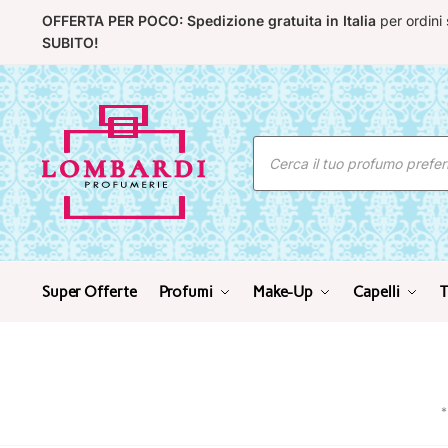
Skip
Skip
OFFERTA PER POCO: Spedizione gratuita in Italia
per ordini
to
to
SUBITO!
navigation
content
Ricerca
prodotti
Super Offerte
Profumi
Make-Up
Capelli
T
*