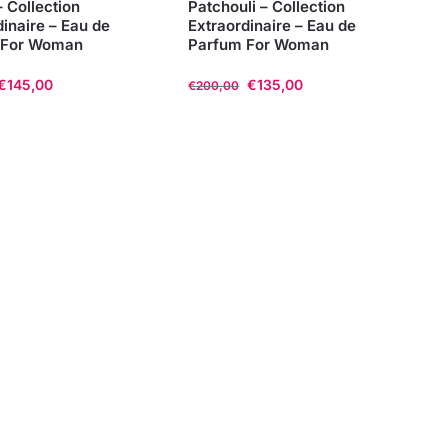
– Collection
Patchouli – Collection
dinaire – Eau de
Extraordinaire – Eau de
 For Woman
Parfum For Woman
€
145,00
€
135,00
€
200,00
Questo
o
prodotto
ha
più
.
varianti.
Le
opzioni
o
possono
essere
scelte
nella
pagina
del
o
prodotto