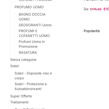
PROFUMO UOMO
Da:
€
1
€
175,00
BAGNO DOCCIA
Questo
UOMO
prodotto
DEODORANTI Uomo
ha
PROFUMI E
più
COFANETTI UOMO
varianti.
Profumi Uomo in
Promozione
Le
RASATURA
opzioni
possono
Senza categoria
essere
Solari
scelte
Solari - Doposole viso e
nella
corpo
Solari - Protezione e
pagina
Autoabbronzanti
del
Super Offerte
prodotto
Trattamenti