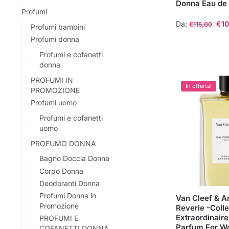
Donna Eau de 
Profumi
Da:
€
1
€
115,00
Profumi bambini
Profumi donna
Questo
prodotto
Profumi e cofanetti
donna
ha
più
PROFUMI IN
In offerta!
PROMOZIONE
varianti.
Profumi uomo
Le
opzioni
Profumi e cofanetti
uomo
possono
essere
PROFUMO DONNA
scelte
Bagno Doccia Donna
nella
Corpo Donna
pagina
Deodoranti Donna
del
Profumi Donna in
Van Cleef & Ar
Promozione
prodotto
Reverie -Colle
Extraordinair
PROFUMI E
Parfum For 
COFANETTI DONNA