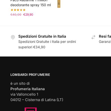
deodorante spray 150 ml
Il
Il
€
40,00
€
29,90
prezzo
prezzo
originale
attuale
era:
è:
€40,00.
€29,90.
Spedizioni Gratuite in Italia
Resi fa
Spedizioni Gratuite i Italia per ordini
Garanzi
superiori €34,90
LOMBARDI PROFUMERIE
è un sito di
Profumeria Italiana
via Valloncello 1
04012 – Cisterna di Latina (LT)