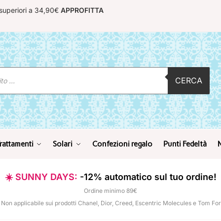
 superiori a 34,90€
APPROFITTA
CERCA
rattamenti
Solari
Confezioni regalo
Punti Fedeltà
☀️ SUNNY DAYS:
-12% automatico sul tuo ordine!
Ordine minimo 89€
 Non applicabile sui prodotti Chanel, Dior, Creed, Escentric Molecules e Tom Fo