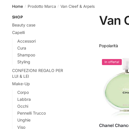
Home
Prodotto Marca
Van Cleef & Arpels
/
/
Van C
SHOP
Beauty case
Capelli
Accessori
Cura
Shampoo
Styling
In offerta!
CONFEZIONI REGALO PER
LUI & LEI
Make-Up
Corpo
Labbra
Occhi
Pennelli Trucco
Unghie
Chanel Chanc
Viso