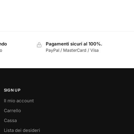
ondo
Pagamenti sicuri al 100%.
zo
PayPal / MasterCard / Visa
SIGN UP
Il mio account
Carrello
Cassa
Lista dei desideri