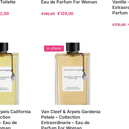
Toilette
Eau de Parfum For Woman
Vanille 
Extraor
Parfum
02,00
€
129,00
€
145,00
Questo
€
175,00
prodotto
Questo
ha
prodott
più
ha
In offerta!
varianti.
più
Le
varianti
opzioni
Le
possono
opzioni
essere
posson
scelte
essere
nella
scelte
pagina
nella
del
pels California
Van Cleef & Arpels Gardenia
pagina
prodotto
ction
Petale – Collection
del
e- Eau de
Extraordinarie – Eau de
prodott
Woman
Parfum For Woman