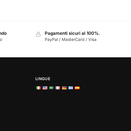
originale
attuale
era:
è:
€30,00.
€29,50.
ondo
Pagamenti sicuri al 100%.
zo
PayPal / MasterCard / Visa
LINGUE