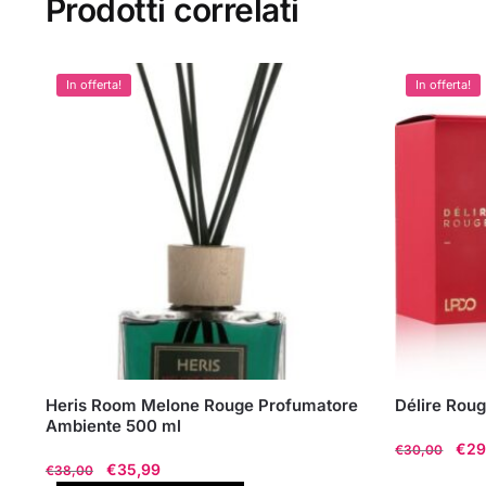
Prodotti correlati
In offerta!
In offerta!
Heris Room Melone Rouge Profumatore
Délire Rou
Ambiente 500 ml
Il
€
29
€
30,00
Il
Il
€
35,99
€
38,00
pre