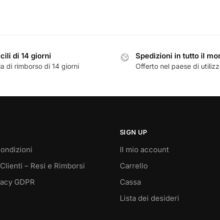
prezzo
prezzo
inale
attuale
originale
attuale
è:
era:
è:
,00.
€29,50.
€30,00.
€29,50.
cili di 14 giorni
Spedizioni in tutto il m
a di rimborso di 14 giorni
Offerto nel paese di utiliz
SIGN UP
ondizioni
Il mio account
Clienti – Resi e Rimborsi
Carrello
vacy GDPR
Cassa
Lista dei desideri