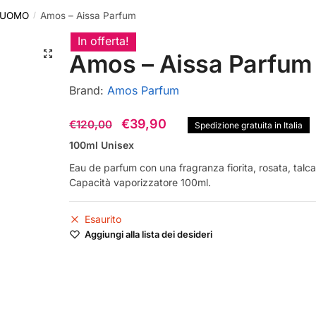
 UOMO
Amos – Aissa Parfum
/
In offerta!
🔍
Amos – Aissa Parfum
Brand:
Amos Parfum
Il
Il
€
39,90
€
120,00
Spedizione gratuita in Italia
prezzo
prezzo
100ml Unisex
originale
attuale
Eau de parfum con una fragranza fiorita, rosata, talca
Capacità vaporizzatore 100ml.
era:
è:
€120,00.
€39,90.
Esaurito
Aggiungi alla lista dei desideri