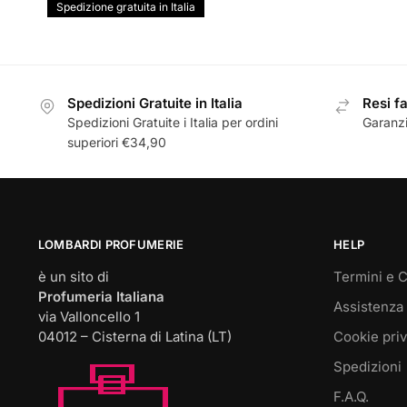
prezzo
prezzo
Spedizione gratuita in Italia
orig
originale
attuale
era:
era:
è:
€30
€38,00.
€35,99.
Spedizioni Gratuite in Italia
Resi fa
Spedizioni Gratuite i Italia per ordini
Garanzi
superiori €34,90
LOMBARDI PROFUMERIE
HELP
è un sito di
Termini e C
Profumeria Italiana
Assistenza 
via Valloncello 1
04012 – Cisterna di Latina (LT)
Cookie pri
Spedizioni
F.A.Q.