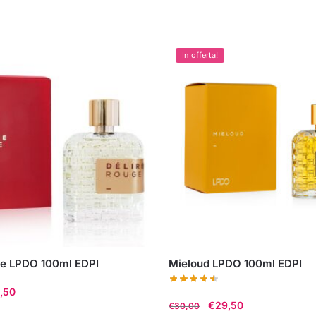
In offerta!
ge LPDO 100ml EDPI
Mieloud LPDO 100ml EDPI
Il
,50
Il
Il
€
29,50
€
30,00
zzo
prezzo