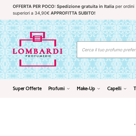
Skip
Skip
OFFERTA PER POCO: Spedizione gratuita in Italia
per ordini
to
to
superiori a 34,90€
APPROFITTA SUBITO!
navigation
content
Ricerca
prodotti
Super Offerte
Profumi
Make-Up
Capelli
T
*