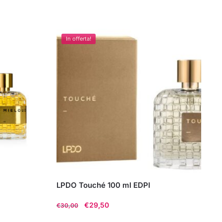
In offerta!
LPDO Touché 100 ml EDPI
Il
Il
€
29,50
€
30,00
prezzo
prezzo