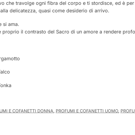
vo che travolge ogni fibra del corpo e ti stordisce, ed è pe
 alla delicatezza, quasi come desiderio di arrivo.
e si ama.
 è proprio il contrasto del Sacro di un amore a rendere prof
ergamotto
Talco
Tonka
UMI E COFANETTI DONNA
,
PROFUMI E COFANETTI UOMO
,
PROF