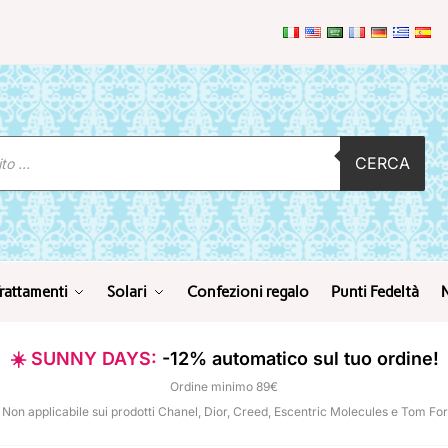
CERCA
rattamenti
Solari
Confezioni regalo
Punti Fedeltà
☀️ SUNNY DAYS:
-12% automatico sul tuo ordine!
Ordine minimo 89€
 Non applicabile sui prodotti Chanel, Dior, Creed, Escentric Molecules e Tom Fo