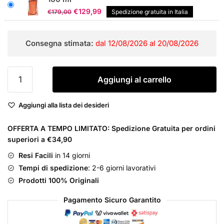
originale
attuale
Il
Il
€
129,99
€
179,00
Spedizione gratuita in Italia
era:
è:
prezzo
prezzo
€122,00.
€95,00.
originale
attuale
Consegna stimata:
dal 12/08/2026 al 20/08/2026
era:
è:
€179,00.
€129,99.
Armani
Aggiungi al carrello
Sì
Intense
Aggiungi alla lista dei desideri
Eau
de
OFFERTA A TEMPO LIMITATO: Spedizione Gratuita per ordini
Parfum
superiori a €34,90
Donna
quantità
Resi Facili
in 14 giorni
Tempi di spedizione
: 2-6 giorni lavorativi
Prodotti 100% Originali
Pagamento Sicuro Garantito