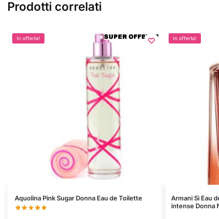
Prodotti correlati
In offerta!
In offerta!
Questo
Questo
Aquolina Pink Sugar Donna Eau de Toilette
Armani Sì Eau 
intense Donna
prodotto
prodotto