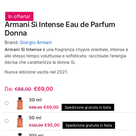
In offerta!
Armani Sì Intense Eau de Parfum
Donna
Brand:
Giorgio Armani
Armani Sì Intense
è una fragranza chypre orientale, intensa e
allo stesso tempo voluttuosa e sofisticata: racchiude l’energia
decisa che caratterizza la donna Sì.
Nuova edizione uscita nel 2021.
Da:
€
69,00
€
88,00
30 ml
Il
Il
€
69,00
€
88,00
Spedizione gratuita in Italia
prezzo
prezzo
50 ml
originale
attuale
Il
Il
€
95,00
€
122,00
Spedizione gratuita in Italia
era:
è:
prezzo
prezzo
€88,00.
€69,00.
100 ml