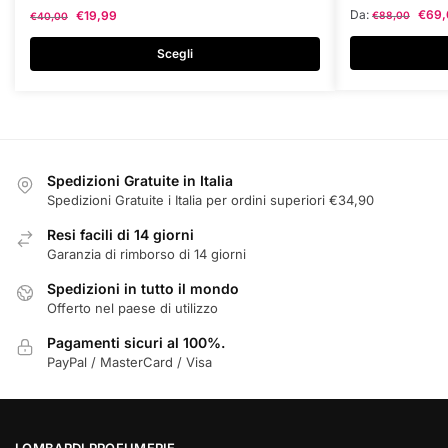
ha
ha
Da:
€
69,
€
19,99
€
88,00
€
40,00
più
più
varianti.
varianti.
Scegli
Le
Le
opzioni
opzioni
possono
possono
essere
essere
scelte
scelte
Spedizioni Gratuite in Italia
nella
nella
Spedizioni Gratuite i Italia per ordini superiori €34,90
pagina
pagina
Resi facili di 14 giorni
del
del
Garanzia di rimborso di 14 giorni
prodotto
prodotto
Spedizioni in tutto il mondo
Offerto nel paese di utilizzo
Pagamenti sicuri al 100%.
PayPal / MasterCard / Visa
LOMBARDI PROFUMERIE