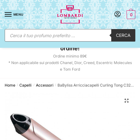
Skip
Skip
to
to
MENU
0
navigation
content
Ricerca
CERCA
prodotti
☀️ SUNNY DAYS:
-12% automatico sul tuo
ordine!
Ordine minimo 89€
* Non applicabile sui prodotti Chanel, Dior, Creed, Escentric Molecules
e Tom Ford
Home
Capelli
Accessori
BaByliss Arricciacapelli Curling Tong C325E Bouncy Curls 180 25 mm
/
/
/
🔍