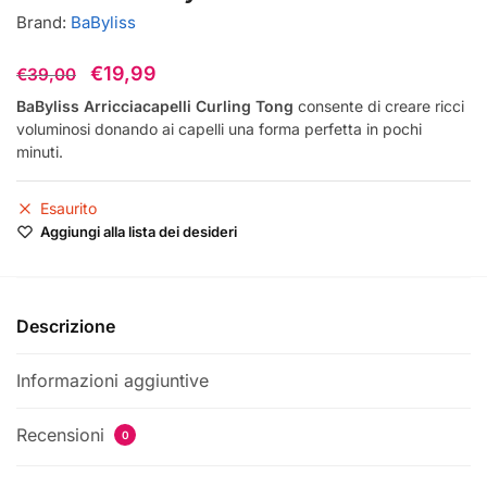
Brand:
BaByliss
Il
Il
€
19,99
€
39,00
prezzo
prezzo
BaByliss Arricciacapelli Curling Tong
consente di creare ricci
voluminosi donando ai capelli una forma perfetta in pochi
originale
attuale
minuti.
era:
è:
€39,00.
€19,99.
Esaurito
Aggiungi alla lista dei desideri
Descrizione
Informazioni aggiuntive
Recensioni
0