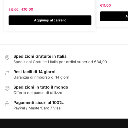
€
11,00
Il
Il
€
10,00
€
15,00
prezzo
prezzo
A
originale
attuale
Aggiungi al carrello
era:
è:
€15,00.
€10,00.
Spedizioni Gratuite in Italia
Spedizioni Gratuite i Italia per ordini superiori €34,90
Resi facili di 14 giorni
Garanzia di rimborso di 14 giorni
Spedizioni in tutto il mondo
Offerto nel paese di utilizzo
Pagamenti sicuri al 100%.
PayPal / MasterCard / Visa