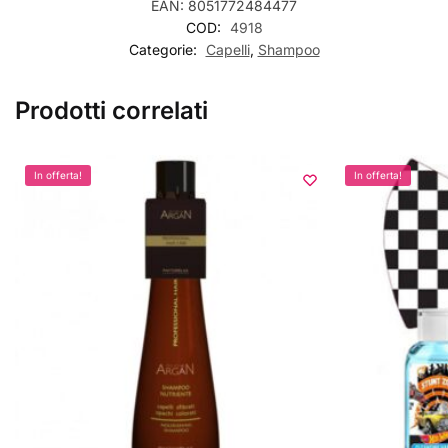
EAN:
8051772484477
COD:
4918
Categorie:
Capelli
,
Shampoo
Prodotti correlati
In offerta!
In offerta!