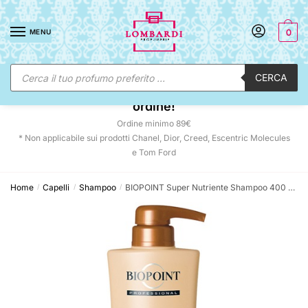
Skip
Skip
to
to
MENU
0
navigation
content
Ricerca
CERCA
prodotti
☀️ SUNNY DAYS:
-12% automatico sul tuo
ordine!
Ordine minimo 89€
* Non applicabile sui prodotti Chanel, Dior, Creed, Escentric Molecules
e Tom Ford
Home
Capelli
Shampoo
BIOPOINT Super Nutriente Shampoo 400 ML –
/
/
/