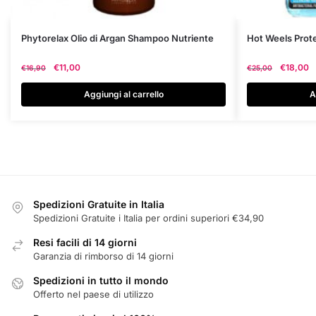
Phytorelax Olio di Argan Shampoo Nutriente
Hot Weels Prot
Il
Il
Il
€
11,00
€
18,00
€
16,90
€
25,00
prezzo
prezzo
prezzo
originale
attuale
originale
Aggiungi al carrello
A
era:
è:
era:
€16,90.
€11,00.
€25,00.
Spedizioni Gratuite in Italia
Spedizioni Gratuite i Italia per ordini superiori €34,90
Resi facili di 14 giorni
Garanzia di rimborso di 14 giorni
Spedizioni in tutto il mondo
Offerto nel paese di utilizzo