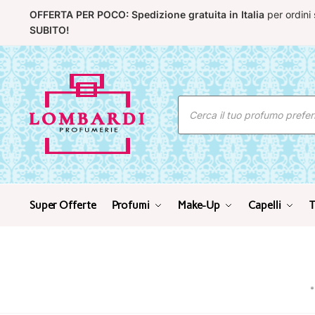
Skip
Skip
OFFERTA PER POCO: Spedizione gratuita in Italia
per ordini
to
to
SUBITO!
navigation
content
Ricerca
prodotti
Super Offerte
Profumi
Make-Up
Capelli
T
*