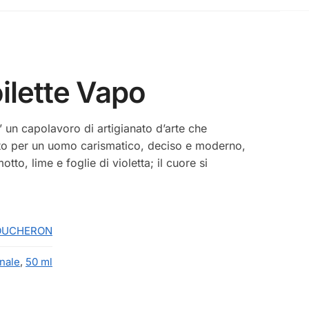
lette Vapo
 un capolavoro di artigianato d’arte che
nito per un uomo carismatico, deciso e moderno,
, lime e foglie di violetta; il cuore si
OUCHERON
inale
,
50 ml