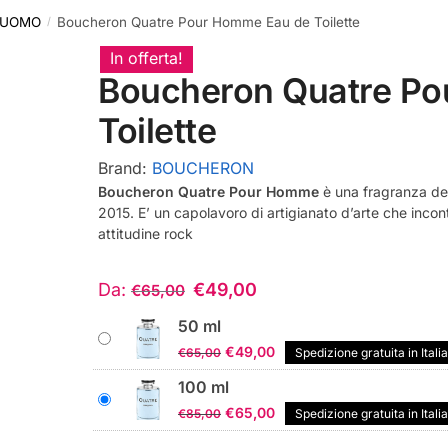
 UOMO
Boucheron Quatre Pour Homme Eau de Toilette
/
In offerta!
Boucheron Quatre P
Toilette
Brand:
BOUCHERON
Boucheron Quatre Pour Homme
è una fragranza de
2015. E’ un capolavoro di artigianato d’arte che incon
attitudine rock
Da:
€
49,00
€
65,00
50 ml
Il
Il
€
49,00
€
65,00
Spedizione gratuita in Italia
prezzo
prezzo
100 ml
originale
attuale
Il
Il
€
65,00
€
85,00
Spedizione gratuita in Italia
era:
è:
prezzo
prezzo
€65,00.
€49,00.