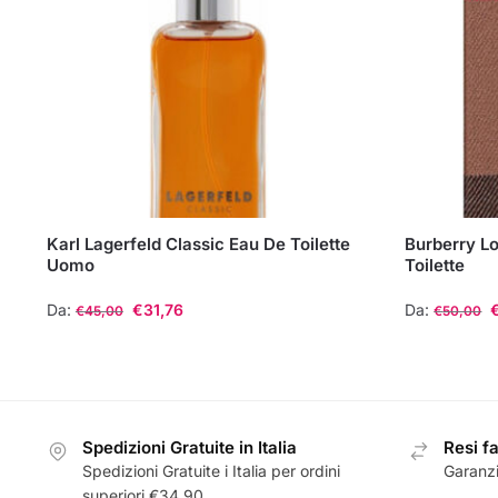
Karl Lagerfeld Classic Eau De Toilette
Burberry L
Uomo
Toilette
Da:
€
31,76
Da:
€
45,00
€
50,00
Questo
Questo
prodotto
prodotto
ha
ha
più
più
Spedizioni Gratuite in Italia
Resi fa
varianti.
varianti.
Spedizioni Gratuite i Italia per ordini
Garanzi
Le
Le
superiori €34,90