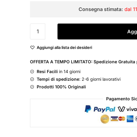
originale
attuale
Consegna stimata:
dal 1
era:
è:
€85,00.
€65,00.
Boucheron
Aggi
Quatre
Pour
Aggiungi alla lista dei desideri
Homme
Eau
OFFERTA A TEMPO LIMITATO: Spedizione Gratuita p
de
Resi Facili
in 14 giorni
Toilette
Tempi di spedizione
: 2-6 giorni lavorativi
quantità
Prodotti 100% Originali
Pagamento Sic