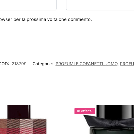
browser per la prossima volta che commento.
COD:
218799
Categorie:
PROFUMI E COFANETTI UOMO
,
PROF
In offerta!