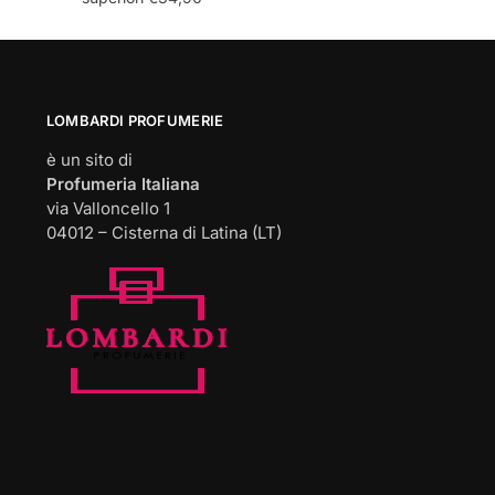
opzioni
opzioni
possono
possono
essere
essere
scelte
scelte
LOMBARDI PROFUMERIE
nella
nella
pagina
pagina
è un sito di
del
del
Profumeria Italiana
via Valloncello 1
prodotto
prodotto
04012 – Cisterna di Latina (LT)