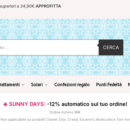
 superiori a 34,90€
APPROFITTA
CERCA
rattamenti
Solari
Confezioni regalo
Punti Fedeltà
☀️ SUNNY DAYS:
-12% automatico sul tuo ordine!
Ordine minimo 89€
 Non applicabile sui prodotti Chanel, Dior, Creed, Escentric Molecules e Tom Fo