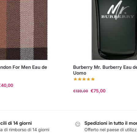
ondon For Men Eau de
Burberry Mr. Burberry Eau 
Uomo
€
40,00
€
75,00
€
139,00
Questo
prodotto
ha
cili di 14 giorni
Spedizioni in tutto il m
più
a di rimborso di 14 giorni
Offerto nel paese di utiliz
varianti.