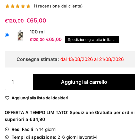
(
1
recensione del cliente)
€
65,00
€
120,00
100 ml
Il
Il
€
65,00
€
120,00
Spedizione gratuita in Italia
prezzo
prezzo
originale
attuale
Consegna stimata:
dal 13/08/2026 al 21/08/2026
era:
è:
€120,00.
€65,00.
Burberry
Aggiungi al carrello
Brit
for
Aggiungi alla lista dei desideri
Her
Eau
OFFERTA A TEMPO LIMITATO: Spedizione Gratuita per ordini
de
superiori a €34,90
Parfum
quantità
Resi Facili
in 14 giorni
Tempi di spedizione
: 2-6 giorni lavorativi