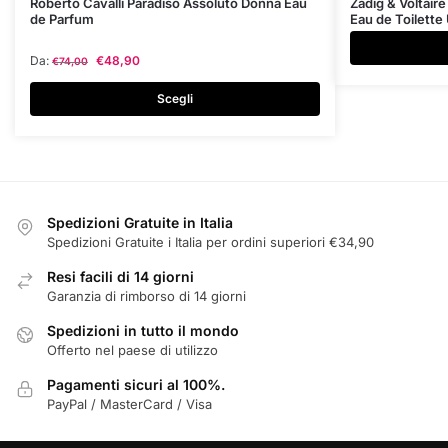
Questo
Roberto Cavalli Paradiso Assoluto Donna Eau
Zadig & Voltair
de Parfum
Eau de Toilett
prodotto
ha
Da:
€
48,90
€
74,00
più
varianti.
Scegli
Le
opzioni
possono
essere
scelte
Spedizioni Gratuite in Italia
nella
Spedizioni Gratuite i Italia per ordini superiori €34,90
pagina
Resi facili di 14 giorni
del
Garanzia di rimborso di 14 giorni
prodotto
Spedizioni in tutto il mondo
Offerto nel paese di utilizzo
Pagamenti sicuri al 100%.
PayPal / MasterCard / Visa