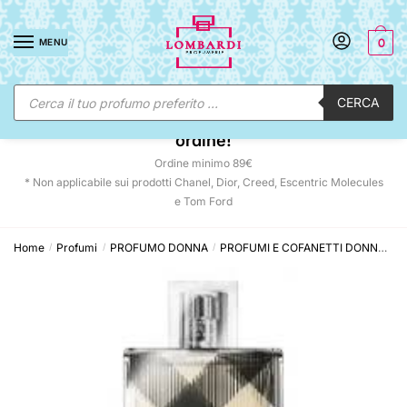
Skip
Skip
to
to
MENU
0
navigation
content
Ricerca
CERCA
prodotti
☀️ SUNNY DAYS:
-12% automatico sul tuo
ordine!
Ordine minimo 89€
* Non applicabile sui prodotti Chanel, Dior, Creed, Escentric Molecules
e Tom Ford
Home
Profumi
PROFUMO DONNA
PROFUMI E COFANETTI DONNA
B
/
/
/