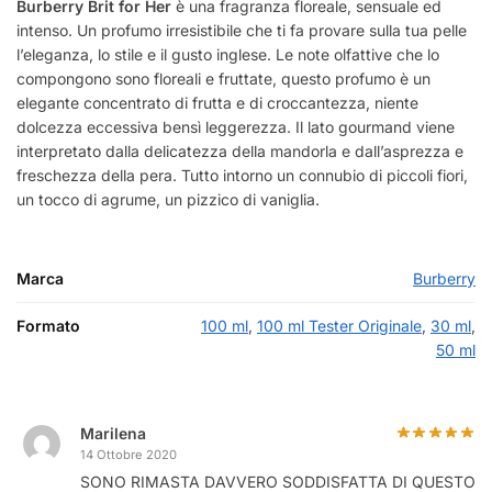
Burberry Brit for Her
è una fragranza floreale, sensuale ed
intenso. Un profumo irresistibile che ti fa provare sulla tua pelle
l’eleganza, lo stile e il gusto inglese. Le note olfattive che lo
compongono sono floreali e fruttate, questo profumo è un
elegante concentrato di frutta e di croccantezza, niente
dolcezza eccessiva bensì leggerezza. Il lato gourmand viene
interpretato dalla delicatezza della mandorla e dall’asprezza e
freschezza della pera. Tutto intorno un connubio di piccoli fiori,
un tocco di agrume, un pizzico di vaniglia.
Marca
Burberry
Formato
100 ml
,
100 ml Tester Originale
,
30 ml
,
50 ml
Marilena
14 Ottobre 2020
SONO RIMASTA DAVVERO SODDISFATTA DI QUESTO