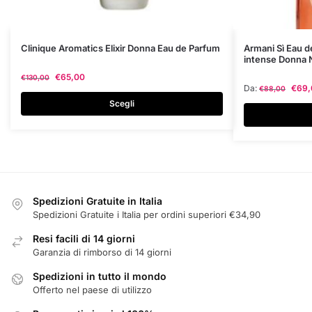
Questo
Questo
Clinique Aromatics Elixir Donna Eau de Parfum
Armani Sì Eau 
intense Donna
prodotto
prodotto
€
65,00
€
130,00
ha
ha
Da:
€
69,
€
88,00
più
più
Scegli
varianti.
varianti.
Le
Le
opzioni
opzioni
possono
possono
essere
essere
scelte
scelte
Spedizioni Gratuite in Italia
nella
nella
Spedizioni Gratuite i Italia per ordini superiori €34,90
pagina
pagina
Resi facili di 14 giorni
del
del
Garanzia di rimborso di 14 giorni
prodotto
prodotto
Spedizioni in tutto il mondo
Offerto nel paese di utilizzo