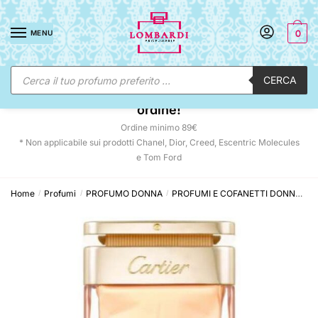
Skip
Skip
to
to
MENU
0
navigation
content
Ricerca
CERCA
prodotti
☀️ SUNNY DAYS:
-12% automatico sul tuo
ordine!
Ordine minimo 89€
* Non applicabile sui prodotti Chanel, Dior, Creed, Escentric Molecules
e Tom Ford
Home
Profumi
PROFUMO DONNA
PROFUMI E COFANETTI DONNA
C
/
/
/