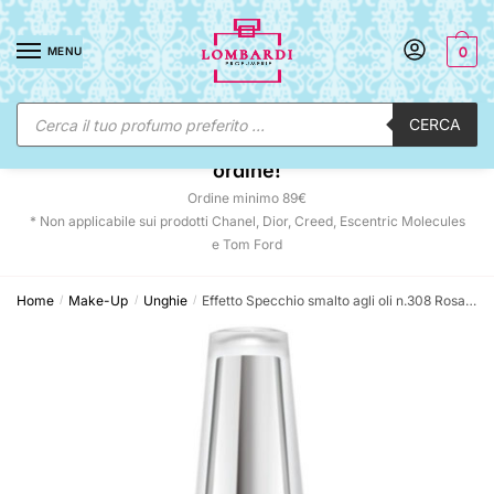
Skip
Skip
to
to
MENU
0
navigation
content
Ricerca
CERCA
prodotti
☀️ SUNNY DAYS:
-12% automatico sul tuo
ordine!
Ordine minimo 89€
* Non applicabile sui prodotti Chanel, Dior, Creed, Escentric Molecules
e Tom Ford
Home
Make-Up
Unghie
Effetto Specchio smalto agli oli n.308 Rosa Bouganville
/
/
/