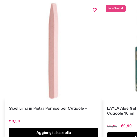
In offerta!
Sibel Lima in Pietra Pomice per Cuticole –
LAYLA Aloe Gel 
Cuticole 10 ml
€
9,99
Il
€
9,90
€
15,00
prezzo
Aggiungi al carrello