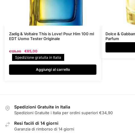
Zadig & Voltaire This is Love! Pour Him 100 ml
Dolce & Gabban
EDT Uomo Tester Originale
Parfum
Il
Il
€
85,00
€
125,00
prezzo
prezzo
Spedizione gratuita in Italia
originale
attuale
era:
è:
Aggiungi al carrello
€125,00.
€85,00.
Spedizioni Gratuite in Italia
Spedizioni Gratuite i Italia per ordini superiori €34,90
Resi facili di 14 giorni
Garanzia di rimborso di 14 giorni