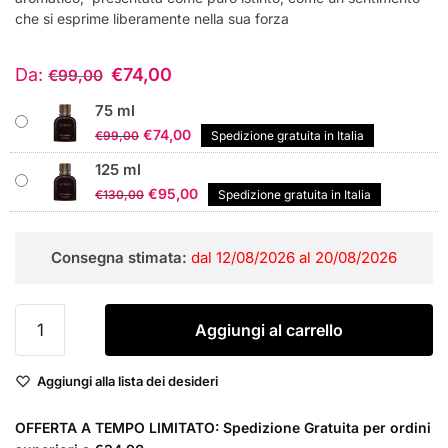
che si esprime liberamente nella sua forza
Da:
€
74,00
€
99,00
75 ml
Il
Il
€
74,00
€
99,00
Spedizione gratuita in Italia
prezzo
prezzo
125 ml
originale
attuale
Il
Il
€
95,00
€
130,00
Spedizione gratuita in Italia
era:
è:
prezzo
prezzo
€99,00.
€74,00.
originale
attuale
Consegna stimata:
dal 12/08/2026 al 20/08/2026
era:
è:
€130,00.
€95,00.
Dolce
Aggiungi al carrello
&
Gabbana
Aggiungi alla lista dei desideri
Intenso
Pour
OFFERTA A TEMPO LIMITATO: Spedizione Gratuita per ordini
homme