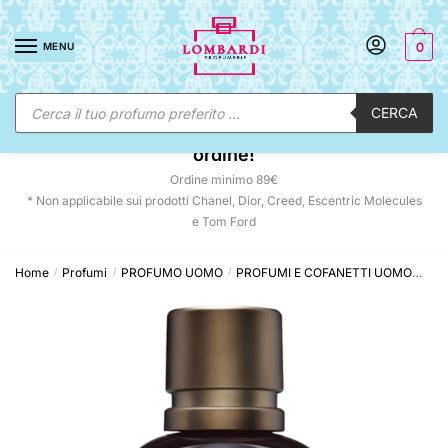
Skip
Skip
to
to
MENU
0
navigation
content
Ricerca
CERCA
prodotti
☀️ SUNNY DAYS:
-12% automatico sul tuo
ordine!
Ordine minimo 89€
* Non applicabile sui prodotti Chanel, Dior, Creed, Escentric Molecules
e Tom Ford
Home
Profumi
PROFUMO UOMO
PROFUMI E COFANETTI UOMO
Dol
/
/
/