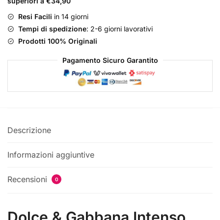
superiori a €34,90
Eau
de
Resi Facili
in 14 giorni
Parfum
Tempi di spedizione
: 2-6 giorni lavorativi
quantità
Prodotti 100% Originali
Pagamento Sicuro Garantito
Descrizione
Informazioni aggiuntive
Recensioni
0
Dolce & Gabbana Intenso