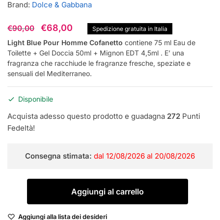
Brand:
Dolce & Gabbana
Il
Il
€
68,00
€
90,00
Spedizione gratuita in Italia
prezzo
prezzo
Light Blue Pour Homme Cofanetto
contiene 75 ml Eau de
Toilette + Gel Doccia 50ml + Mignon EDT 4,5ml . E’ una
originale
attuale
fragranza che racchiude le fragranze fresche, speziate e
era:
è:
sensuali del Mediterraneo.
€90,00.
€68,00.
Disponibile
Acquista adesso questo prodotto e guadagna
272
Punti
Fedeltà!
Consegna stimata:
dal 12/08/2026 al 20/08/2026
Dolce
Aggiungi al carrello
&
Gabbana
Aggiungi alla lista dei desideri
Light