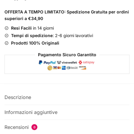
Blue
OFFERTA A TEMPO LIMITATO: Spedizione Gratuita per ordini
Pour
superiori a €34,90
Homme
Cofanetto
Resi Facili
in 14 giorni
Eau
Tempi di spedizione
: 2-6 giorni lavorativi
de
Prodotti 100% Originali
Toilette
Pagamento Sicuro Garantito
75ml
EDT
+
Gel
Doccia
50ml
Descrizione
+
Mignon
Informazioni aggiuntive
EDT
4,5ml
Recensioni
0
quantità