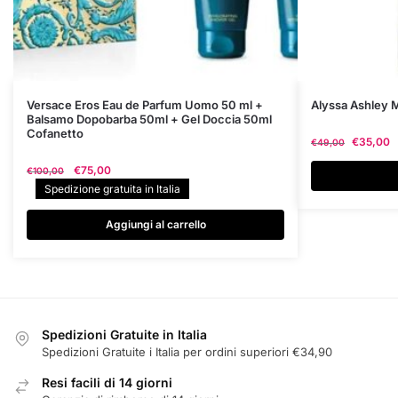
Questo
Versace Eros Eau de Parfum Uomo 50 ml +
Alyssa Ashley M
Balsamo Dopobarba 50ml + Gel Doccia 50ml
prodotto
Cofanetto
€
35,00
€
49,00
ha
più
Il
Il
€
75,00
€
100,00
prezzo
prezzo
varianti.
Spedizione gratuita in Italia
originale
attuale
Le
era:
è:
Aggiungi al carrello
opzioni
€100,00.
€75,00.
possono
essere
scelte
nella
Spedizioni Gratuite in Italia
pagina
Spedizioni Gratuite i Italia per ordini superiori €34,90
del
prodotto
Resi facili di 14 giorni