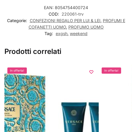
EAN:
8054754400724
COD:
220061-trv
Categorie:
CONFEZIONI REGALO PER LUI & LEI
,
PROFUMI E
COFANETTI UOMO
,
PROFUMO UOMO
Tag:
exgsh
,
weekend
Prodotti correlati
In offerta!
In offerta!