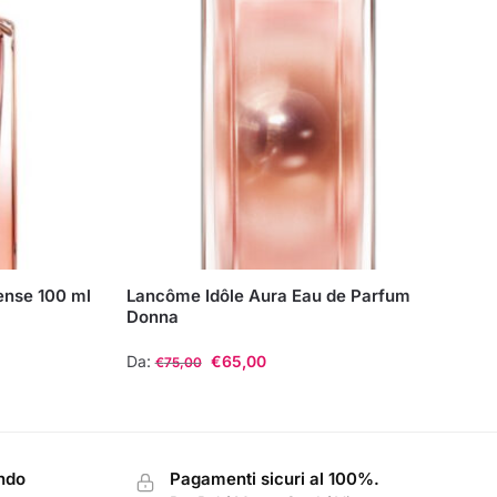
ense 100 ml
Lancôme Idôle Aura Eau de Parfum
Donna
Da:
€
65,00
€
75,00
Questo
prodotto
ha
ondo
Pagamenti sicuri al 100%.
più