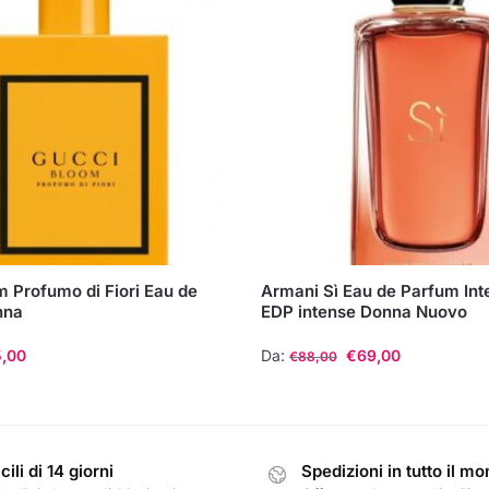
 Profumo di Fiori Eau de
Armani Sì Eau de Parfum Int
nna
EDP intense Donna Nuovo
5,00
Da:
€
69,00
€
88,00
Questo
prodotto
ha
cili di 14 giorni
Spedizioni in tutto il m
più