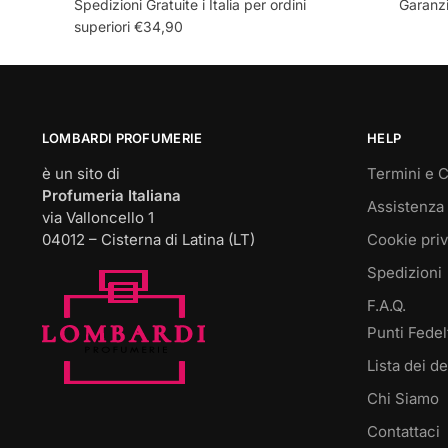
Spedizioni Gratuite i Italia per ordini
Garanzi
varianti.
varianti.
superiori €34,90
Le
Le
opzioni
opzioni
possono
possono
essere
essere
scelte
scelte
LOMBARDI PROFUMERIE
HELP
nella
nella
è un sito di
Termini e C
pagina
pagina
Profumeria Italiana
Assistenza 
del
del
via Valloncello 1
prodotto
prodotto
04012 – Cisterna di Latina (LT)
Cookie pri
Spedizioni
F.A.Q.
Punti Fedel
Lista dei de
Chi Siamo
Contattaci