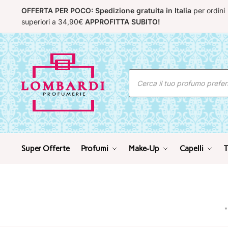
Skip
Skip
OFFERTA PER POCO: Spedizione gratuita in Italia
per ordini
to
to
superiori a 34,90€
APPROFITTA SUBITO!
navigation
content
Ricerca
prodotti
Super Offerte
Profumi
Make-Up
Capelli
T
*