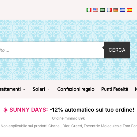
CERCA
rattamenti
Solari
Confezioni regalo
Punti Fedeltà
☀️ SUNNY DAYS:
-12% automatico sul tuo ordine!
Ordine minimo 89€
 Non applicabile sui prodotti Chanel, Dior, Creed, Escentric Molecules e Tom Fo