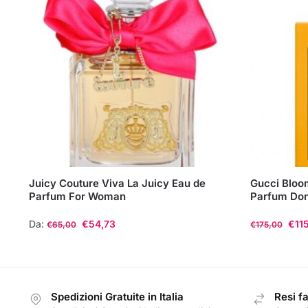
Juicy Couture Viva La Juicy Eau de
Gucci Bloom
Parfum For Woman
Parfum Do
Da:
€
54,73
€
11
€
65,00
€
175,00
Questo
Questo
prodotto
prodotto
ha
ha
Spedizioni Gratuite in Italia
Resi fa
più
più