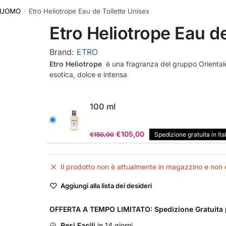
 UOMO
Etro Heliotrope Eau de Toilette Unisex
/
Etro Heliotrope Eau de
Brand:
ETRO
Etro Heliotrope
è una fragranza del gruppo Orientale
esotica, dolce e intensa
100 ml
Il
Il
€
105,00
€
150,00
Spedizione gratuita in Ita
prezzo
prezzo
originale
attuale
Il prodotto non è attualmente in magazzino e non è
era:
è:
€150,00.
€105,00.
Aggiungi alla lista dei desideri
OFFERTA A TEMPO LIMITATO: Spedizione Gratuita p
Resi Facili
in 14 giorni