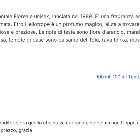
ntale Floreale unisex; lanciata nel 1989. E’ una fragranza e
ornata. Etro Heliotrope è un profumo magico, aiuta a trovare 
ose e preziose. Le note di testa sono fiore d’arancio, mand
rosa. le note di base sono balsamo del Tolù, fava tonka, mus
100 ml
,
100 ml Teste
ditore, era quello che stavo cercando, dolce ma non troppo e mo
 prezzo, grazie