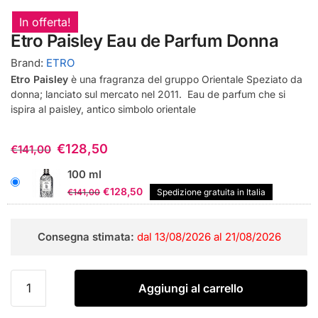
In offerta!
Etro Paisley Eau de Parfum Donna
Brand:
ETRO
Etro Paisley
è una fragranza del gruppo Orientale Speziato da
donna; lanciato sul mercato nel 2011. Eau de parfum che si
ispira al paisley, antico simbolo orientale
€
128,50
€
141,00
100 ml
Il
Il
€
128,50
€
141,00
Spedizione gratuita in Italia
prezzo
prezzo
originale
attuale
Consegna stimata:
dal 13/08/2026 al 21/08/2026
era:
è:
€141,00.
€128,50.
Etro
Aggiungi al carrello
Paisley
Eau