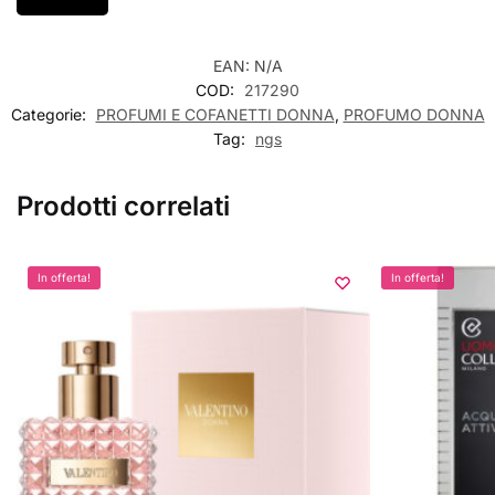
EAN:
N/A
COD:
217290
Categorie:
PROFUMI E COFANETTI DONNA
,
PROFUMO DONNA
Tag:
ngs
Prodotti correlati
In offerta!
In offerta!