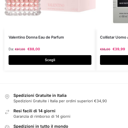
Questo
Questo
Valentino Donna Eau de Parfum
Collistar Uomo 
prodotto
prodotto
Da:
€
88,00
€
39,99
€
97,00
€
55,00
ha
ha
più
più
Scegli
varianti.
varianti.
Le
Le
opzioni
opzioni
possono
possono
essere
essere
Spedizioni Gratuite in Italia
scelte
scelte
Spedizioni Gratuite i Italia per ordini superiori €34,90
nella
nella
Resi facili di 14 giorni
pagina
pagina
Garanzia di rimborso di 14 giorni
del
del
prodotto
prodotto
Spedizioni in tutto il mondo