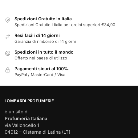
scelte
nella
Spedizioni Gratuite in Italia
pagina
Spedizioni Gratuite i Italia per ordini superiori €34,90
del
prodotto
Resi facili di 14 giorni
Garanzia di rimborso di 14 giorni
Spedizioni in tutto il mondo
Offerto nel paese di utilizzo
Pagamenti sicuri al 100%.
PayPal / MasterCard / Visa
LOMBARDI PROFUMERIE
è un sito di
Profumeria Italiana
via Valloncello 1
04012 – Cisterna di Latina (LT)