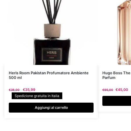
Questo
Heris Room Pakistan Profumatore Ambiente
Hugo Boss The 
500 ml
Parfum
prodotto
ha
Il
Il
€
35,99
€
45,00
€
38,00
€
95,00
più
prezzo
prezzo
Spedizione gratuita in Italia
varianti.
originale
attuale
era:
è:
Le
Aggiungi al carrello
€38,00.
€35,99.
opzioni
possono
essere