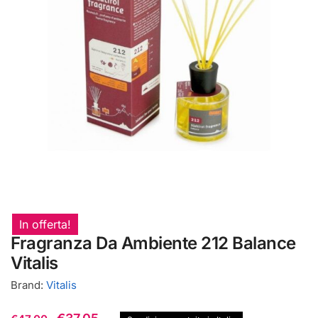
In offerta!
Fragranza Da Ambiente 212 Balance
Vitalis
Brand:
Vitalis
Il
Il