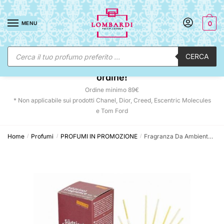
Skip
Skip
to
to
MENU
0
navigation
content
Ricerca
CERCA
prodotti
☀️ SUNNY DAYS:
-12% automatico sul tuo
ordine!
Ordine minimo 89€
* Non applicabile sui prodotti Chanel, Dior, Creed, Escentric Molecules
e Tom Ford
Home
Profumi
PROFUMI IN PROMOZIONE
Fragranza Da Ambiente 212 Balance Vitalis
/
/
/