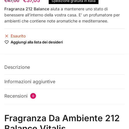
€
37,05
€
47,00
Spedizione gratuita in Italia
prezzo
prezzo
Fragranza 212 Balance
aiuta a mantenere uno stato di
benessere all’interno della vostra casa. E’ un profumatore per
originale
attuale
ambienti che contiene note aromatiche e mediterranee.
era:
è:
€47,00.
€37,05.
Esaurito
Aggiungi alla lista dei desideri
Descrizione
Informazioni aggiuntive
Recensioni
0
Fragranza Da Ambiente 212
Balance Vitalis