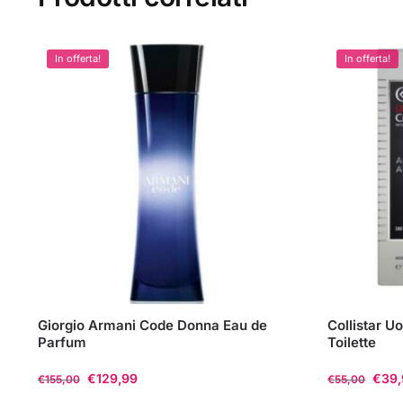
In offerta!
In offerta!
Giorgio Armani Code Donna Eau de
Collistar U
Parfum
Toilette
€
129,99
€
39
€
155,00
€
55,00