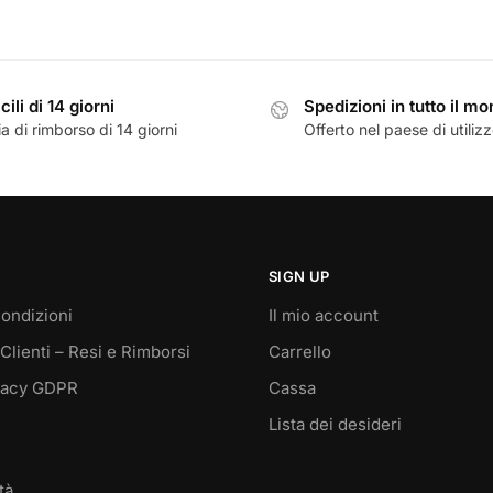
cili di 14 giorni
Spedizioni in tutto il m
a di rimborso di 14 giorni
Offerto nel paese di utiliz
SIGN UP
ondizioni
Il mio account
Clienti – Resi e Rimborsi
Carrello
vacy GDPR
Cassa
Lista dei desideri
tà