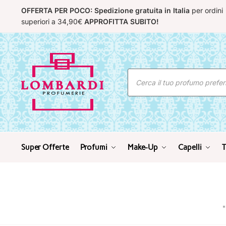
Skip
Skip
OFFERTA PER POCO: Spedizione gratuita in Italia
per ordini
to
to
superiori a 34,90€
APPROFITTA SUBITO!
navigation
content
Ricerca
prodotti
Super Offerte
Profumi
Make-Up
Capelli
T
*