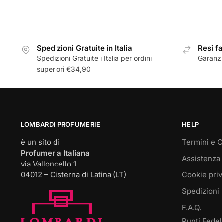
Questo
Questo
prodotto
prodotto
ha
ha
più
più
Spedizioni Gratuite in Italia
Resi fa
varianti.
varianti.
Spedizioni Gratuite i Italia per ordini
Garanzi
Le
Le
superiori €34,90
opzioni
opzioni
possono
possono
essere
essere
scelte
scelte
LOMBARDI PROFUMERIE
HELP
nella
nella
pagina
pagina
è un sito di
Termini e C
del
del
Profumeria Italiana
Assistenza 
via Valloncello 1
prodotto
prodotto
04012 – Cisterna di Latina (LT)
Cookie pri
Spedizioni
F.A.Q.
Punti Fedel