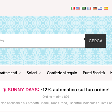
CERCA
rattamenti
Solari
Confezioni regalo
Punti Fedeltà
☀️ SUNNY DAYS:
-12% automatico sul tuo ordine!
Ordine minimo 89€
 Non applicabile sui prodotti Chanel, Dior, Creed, Escentric Molecules e Tom Fo