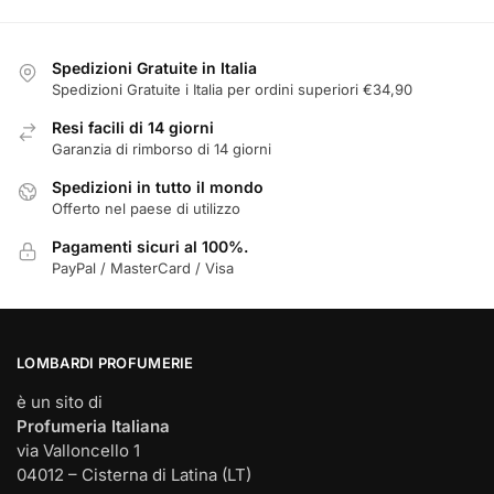
essere
essere
scelte
scelte
nella
nella
Spedizioni Gratuite in Italia
pagina
pagina
Spedizioni Gratuite i Italia per ordini superiori €34,90
del
del
Resi facili di 14 giorni
prodotto
prodotto
Garanzia di rimborso di 14 giorni
Spedizioni in tutto il mondo
Offerto nel paese di utilizzo
Pagamenti sicuri al 100%.
PayPal / MasterCard / Visa
LOMBARDI PROFUMERIE
è un sito di
Profumeria Italiana
via Valloncello 1
04012 – Cisterna di Latina (LT)