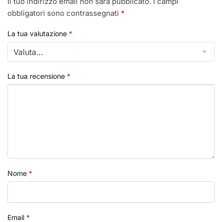
Il tuo indirizzo email non sarà pubblicato.
I campi
obbligatori sono contrassegnati
*
La tua valutazione
*
La tua recensione
*
Nome
*
Email
*