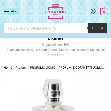
Skip
Skip
to
to
MENU
0
navigation
content
Ricerca
CERCA
prodotti
☀️ SUNNY DAYS:
-12% automatico sul tuo
ordine!
Ordine minimo 89€
* Non applicabile sui prodotti Chanel, Dior, Creed, Escentric Molecules
e Tom Ford
Home
Profumi
PROFUMO UOMO
PROFUMI E COFANETTI UOMO
Giv
/
/
/