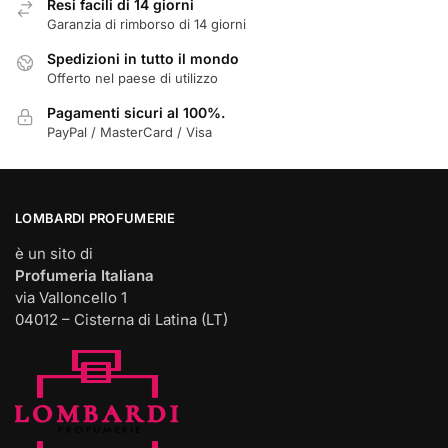
prodotto
Resi facili di 14 giorni
Garanzia di rimborso di 14 giorni
Spedizioni in tutto il mondo
Offerto nel paese di utilizzo
Pagamenti sicuri al 100%.
PayPal / MasterCard / Visa
LOMBARDI PROFUMERIE
è un sito di
Profumeria Italiana
via Valloncello 1
04012 – Cisterna di Latina (LT)