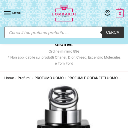
Skip
Skip
to
to
MENU
0
navigation
content
Ricerca
CERCA
prodotti
☀️ SUNNY DAYS:
-12% automatico sul tuo
ordine!
Ordine minimo 89€
* Non applicabile sui prodotti Chanel, Dior, Creed, Escentric Molecules
e Tom Ford
Home
Profumi
PROFUMO UOMO
PROFUMI E COFANETTI UOMO
Guc
/
/
/