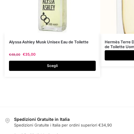
Questo
Alyssa Ashley Musk Unisex Eau de Toilette
Hermès Terre D
de Toilette Uo
prodotto
€
35,00
€
49,00
ha
più
Scegli
varianti.
Le
opzioni
possono
essere
scelte
nella
Spedizioni Gratuite in Italia
pagina
Spedizioni Gratuite i Italia per ordini superiori €34,90
del