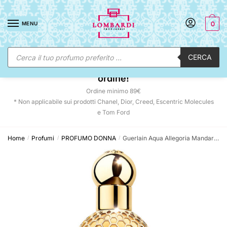
Skip
Skip
to
to
MENU
0
navigation
content
Ricerca
CERCA
prodotti
☀️ SUNNY DAYS:
-12% automatico sul tuo
ordine!
Ordine minimo 89€
* Non applicabile sui prodotti Chanel, Dior, Creed, Escentric Molecules
e Tom Ford
Home
Profumi
PROFUMO DONNA
Guerlain Aqua Allegoria Mandarine Basilic Forte Eau De Parfum
/
/
/