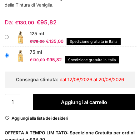
della Tintura di Vaniglia.
Da:
€
95,82
€
130,00
125 ml
Il
Il
€
135,00
€
179,00
Spedizione gratuita in Italia
prezzo
prezzo
75 ml
originale
attuale
Il
Il
€
95,82
€
130,00
Spedizione gratuita in Italia
era:
è:
prezzo
prezzo
€179,00.
€135,00.
originale
attuale
Consegna stimata:
dal 12/08/2026 al 20/08/2026
era:
è:
€130,00.
€95,82.
Guerlain
Aggiungi al carrello
Aqua
Allegoria
Aggiungi alla lista dei desideri
Mandarine
Basilic
OFFERTA A TEMPO LIMITATO: Spedizione Gratuita per ordini
Forte
superiori a €34,90