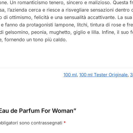
ione. Un romanticismo tenero, sincero e malizioso. Questa f
a, l’azienda cerca e riesce a risvegliare sensazioni dentro d
di ottimismo, felicità e una sensualità accattivante. La sua p
e fanno da protagonisti lampone, litchi, tintura di rose e f
 di gelsomino, peonia, mughetto, giglio e lilla. Infine, il s
ne, fornendo un tono più caldo.
100 ml
,
100 ml Tester Originale
,
3
e Eau de Parfum For Woman”
bbligatori sono contrassegnati
*