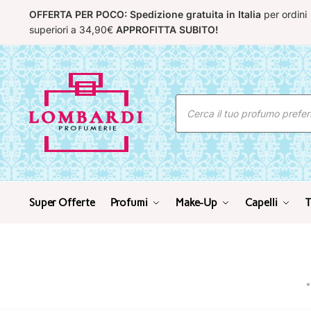
Skip
Skip
OFFERTA PER POCO: Spedizione gratuita in Italia
per ordini
to
to
superiori a 34,90€
APPROFITTA SUBITO!
navigation
content
Ricerca
prodotti
Super Offerte
Profumi
Make-Up
Capelli
T
*