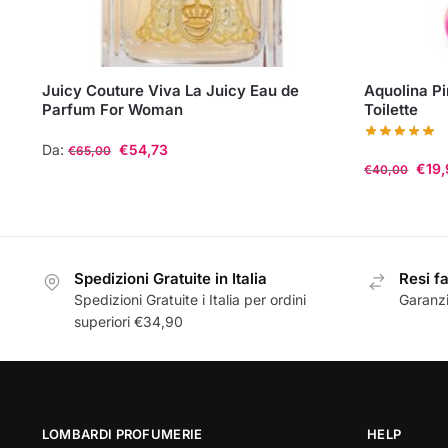
Juicy Couture Viva La Juicy Eau de
Aquolina P
Parfum For Woman
Toilette
Da:
€
54,73
€
65,00
€
19
€
40,00
Questo
Questo
prodotto
prodotto
ha
ha
più
più
Spedizioni Gratuite in Italia
Resi fa
varianti.
Spedizioni Gratuite i Italia per ordini
Garanzi
varianti.
Le
superiori €34,90
Le
opzioni
opzioni
possono
possono
essere
essere
scelte
scelte
nella
LOMBARDI PROFUMERIE
HELP