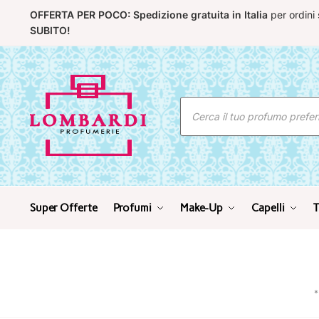
Skip
Skip
OFFERTA PER POCO: Spedizione gratuita in Italia
per ordini
to
to
SUBITO!
navigation
content
Ricerca
prodotti
Super Offerte
Profumi
Make-Up
Capelli
T
*