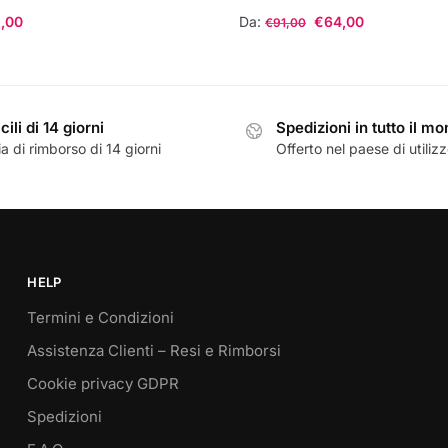
,00
Da:
€
64,00
€
91,00
Questo
prodotto
ha
cili di 14 giorni
Spedizioni in tutto il m
più
a di rimborso di 14 giorni
Offerto nel paese di utiliz
varianti.
Le
opzioni
possono
essere
scelte
HELP
nella
Termini e Condizioni
pagina
Assistenza Clienti – Resi e Rimborsi
del
prodotto
Cookie privacy GDPR
Spedizioni