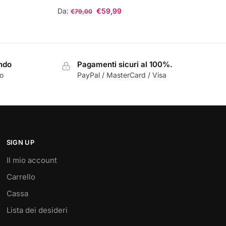
Da:
€
59,99
€
79,00
Questo
prodotto
ha
ondo
Pagamenti sicuri al 100%.
più
zo
PayPal / MasterCard / Visa
varianti.
Le
opzioni
possono
essere
scelte
SIGN UP
nella
Il mio account
pagina
Carrello
del
prodotto
Cassa
Lista dei desideri