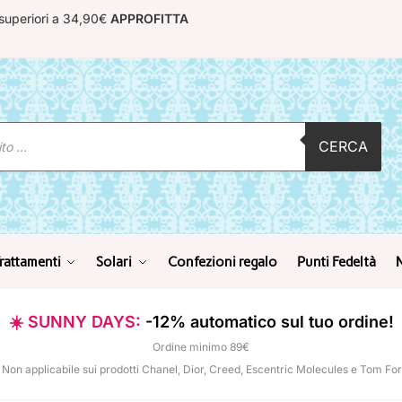
 superiori a 34,90€
APPROFITTA
CERCA
rattamenti
Solari
Confezioni regalo
Punti Fedeltà
☀️ SUNNY DAYS:
-12% automatico sul tuo ordine!
Ordine minimo 89€
 Non applicabile sui prodotti Chanel, Dior, Creed, Escentric Molecules e Tom Fo