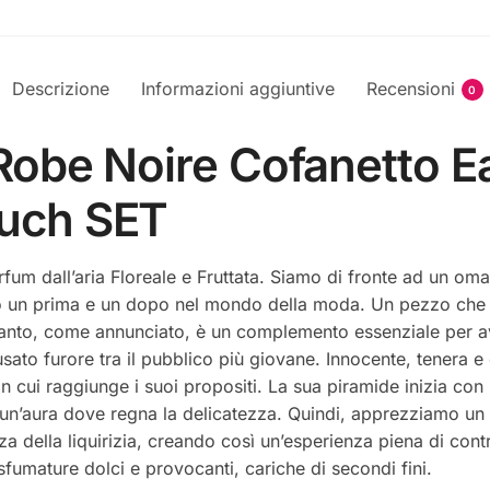
Pouch
SET
quantità
Descrizione
Informazioni aggiuntive
Recensioni
0
 Robe Noire Cofanetto 
ouch SET
fum dall’aria Floreale e Fruttata. Siamo di fronte ad un omag
to un prima e un dopo nel mondo della moda. Un pezzo che
rtanto, come annunciato, è un complemento essenziale per a
ato furore tra il pubblico più giovane. Innocente, tenera e 
on cui raggiunge i suoi propositi. La sua piramide inizia c
 un’aura dove regna la delicatezza. Quindi, apprezziamo un c
a della liquirizia, creando così un’esperienza piena di contr
 sfumature dolci e provocanti, cariche di secondi fini.