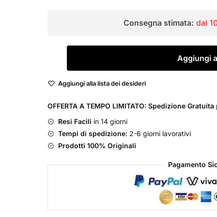
Consegna stimata:
dal 1
Guerlain
Aggiungi al
La
Petite
Aggiungi alla lista dei desideri
Robe
Noire
OFFERTA A TEMPO LIMITATO: Spedizione Gratuita p
Cofanetto
Resi Facili
in 14 giorni
Eau
Tempi di spedizione
: 2-6 giorni lavorativi
de
Prodotti 100% Originali
Parfum
50
Pagamento Sic
ml
+
Mascara
+