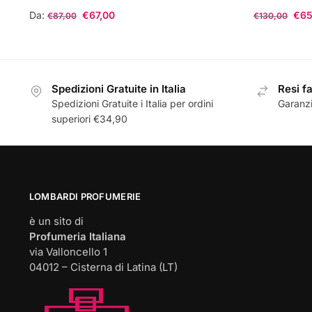
Da:
€
67,00
€
65
€
87,00
€
130,00
Questo
Questo
prodotto
prodotto
ha
ha
Spedizioni Gratuite in Italia
Resi fa
più
più
Spedizioni Gratuite i Italia per ordini
Garanzi
varianti.
varianti.
superiori €34,90
Le
Le
opzioni
opzioni
possono
possono
essere
essere
scelte
scelte
LOMBARDI PROFUMERIE
nella
nella
è un sito di
pagina
pagina
Profumeria Italiana
del
del
via Valloncello 1
prodotto
prodotto
04012 – Cisterna di Latina (LT)