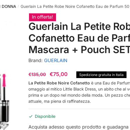
I DONNA
Guerlain La Petite Robe Noire Cofanetto Eau de Parfum 5
/
In offerta!
Guerlain La Petite Ro
Cofanetto Eau de Par
Mascara + Pouch SE
Brand:
GUERLAIN
Il
Il
€
75,00
€
135,00
Spedizione gratuita in Italia
prezzo
prezzo
La Petite Robe Noire Cofanetto
è una Eau de Parfum 
omaggio al mitico Little Black Dress, un abito che al 
originale
attuale
prima e un dopo nel mondo della moda. Un pezzo che
era:
è:
attuale, ma piena di raffinatezza.
€135,00.
€75,00.
Disponibile
Acquista adesso questo prodotto e guadagna