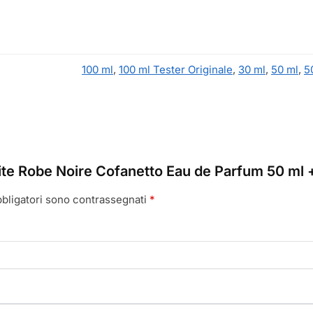
100 ml
,
100 ml Tester Originale
,
30 ml
,
50 ml
,
5
tite Robe Noire Cofanetto Eau de Parfum 50 ml
bbligatori sono contrassegnati
*