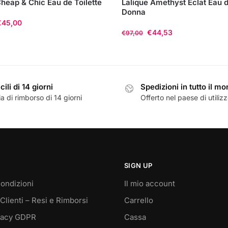
heap & Chic Eau de Toilette
Lalique Amethyst Eclat Eau 
Donna
€
45,00
€
44,53
€
97,00
Questo
prodotto
ha
cili di 14 giorni
Spedizioni in tutto il m
più
a di rimborso di 14 giorni
Offerto nel paese di utiliz
varianti.
Le
opzioni
possono
essere
scelte
SIGN UP
nella
ondizioni
Il mio account
pagina
Clienti – Resi e Rimborsi
Carrello
del
prodotto
vacy GDPR
Cassa