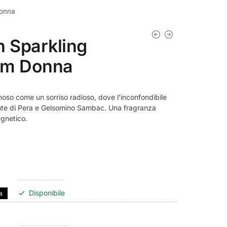
Donna
n Sparkling
um Donna
oso come un sorriso radioso, dove l’inconfondibile
nte di Pera e Gelsomino Sambac. Una fragranza
agnetico.
Disponibile
a