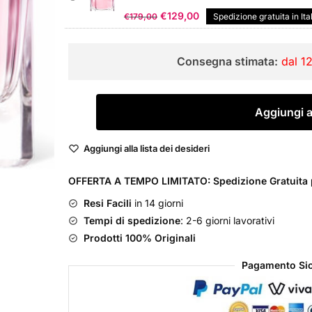
€120,00.
€99,00.
Il
Il
€
129,00
€
179,00
Spedizione gratuita in Ita
prezzo
prezzo
originale
attuale
Consegna stimata:
dal 1
era:
è:
€179,00.
€129,00.
Guerlain
Aggiungi al
Mon
Guerlain
Aggiungi alla lista dei desideri
Sparkling
Bouquet
OFFERTA A TEMPO LIMITATO: Spedizione Gratuita p
Eau
Resi Facili
in 14 giorni
de
Tempi di spedizione
: 2-6 giorni lavorativi
Parfum
Prodotti 100% Originali
Donna
quantità
Pagamento Sic