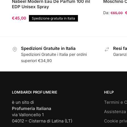
Nabeel Modern Eau De Parfum 100 ml
Moschino C
EDP Unisex Spray
Da:
€
65,00
€
45,00
Spedizione gratuita in Italia
Questo
prodotto
ha
più
Spedizioni Gratuite in Italia
Resi fa
varianti.
Spedizioni Gratuite i Italia per ordini
Garanzi
Le
superiori €34,90
opzioni
possono
essere
scelte
LOMBARDI PROFUMERIE
HELP
nella
pagina
è un sito di
Termini e C
del
Profumeria Italiana
Assistenza 
prodotto
via Valloncello 1
04012 – Cisterna di Latina (LT)
Cookie pri