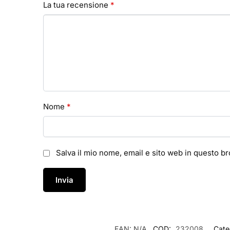
La tua recensione
*
Nome
*
Salva il mio nome, email e sito web in questo 
EAN:
N/A
COD:
232008
Cate