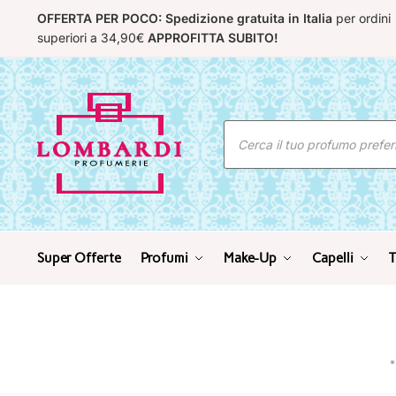
Skip
Skip
OFFERTA PER POCO: Spedizione gratuita in Italia
per ordini
to
to
superiori a 34,90€
APPROFITTA SUBITO!
navigation
content
Ricerca
prodotti
Super Offerte
Profumi
Make-Up
Capelli
T
*