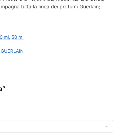
ompagna tutta la linea dei profumi Guerlain;
0 ml
,
50 ml
GUERLAIN
a”