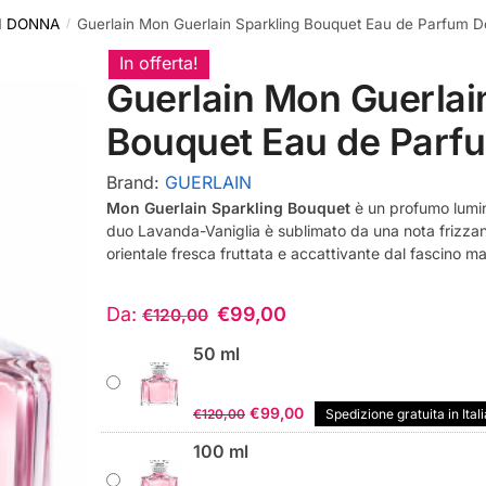
I DONNA
Guerlain Mon Guerlain Sparkling Bouquet Eau de Parfum 
/
In offerta!
Guerlain Mon Guerlai
Bouquet Eau de Parf
Brand:
GUERLAIN
Mon Guerlain Sparkling Bouquet
è un profumo lumin
duo Lavanda-Vaniglia è sublimato da una nota frizza
orientale fresca fruttata e accattivante dal fascino m
Da:
€
99,00
€
120,00
50 ml
Il
Il
€
99,00
€
120,00
Spedizione gratuita in Itali
prezzo
prezzo
100 ml
originale
attuale
era:
è: