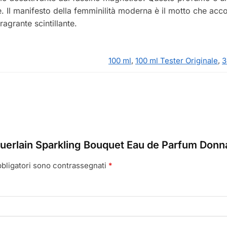
ie. Il manifesto della femminilità moderna è il motto che acc
agrante scintillante.
100 ml
,
100 ml Tester Originale
,
3
uerlain Sparkling Bouquet Eau de Parfum Donn
bbligatori sono contrassegnati
*