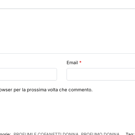
Email
*
browser per la prossima volta che commento.
gorie:
PROFUMI E COFANETTI DONNA
,
PROFUMO DONNA
Tag