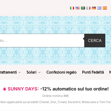
CERCA
rattamenti
Solari
Confezioni regalo
Punti Fedeltà
☀️ SUNNY DAYS:
-12% automatico sul tuo ordine!
Ordine minimo 89€
 Non applicabile sui prodotti Chanel, Dior, Creed, Escentric Molecules e Tom Fo