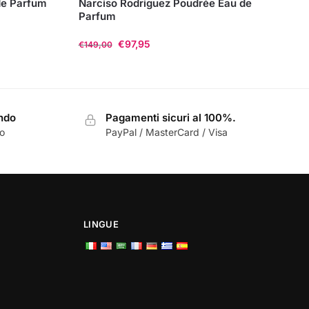
de Parfum
Narciso Rodriguez Poudrée Eau de
Parfum
€
97,95
€
149,00
Questo
prodotto
ha
ondo
Pagamenti sicuri al 100%.
più
zo
PayPal / MasterCard / Visa
varianti.
Le
opzioni
possono
essere
scelte
LINGUE
nella
pagina
del
prodotto