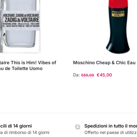
taire This is Him! Vibes of
Moschino Cheap & Chic Eau d
u de Toilette Uomo
Da:
€
45,00
€
65,00
Questo
prodotto
ha
più
varianti.
Le
cili di 14 giorni
Spedizioni in tutto il m
opzioni
a di rimborso di 14 giorni
Offerto nel paese di utiliz