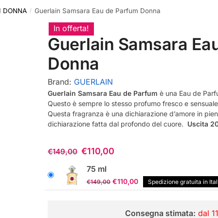
I DONNA
Guerlain Samsara Eau de Parfum Donna
/
In offerta!
Guerlain Samsara Ea
Donna
Brand:
GUERLAIN
Guerlain Samsara Eau de Parfum
è una Eau de Parf
Questo è sempre lo stesso profumo fresco e sensuale
Questa fragranza è una dichiarazione d’amore in piena
dichiarazione fatta dal profondo del cuore.
Uscita 2
€
110,00
€
149,00
75 ml
Il
Il
€
110,00
€
149,00
Spedizione gratuita in Ital
prezzo
prezzo
originale
attuale
Consegna stimata:
dal 1
era:
è: