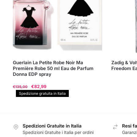
Guerlain La Petite Robe Noir Ma
Zadig & Vol
Première Robe 50 ml Eau de Parfum
Freedom Ea
Donna EDP spray
Il
Il
€
82,99
€
135,00
prezzo
prezzo
Spedizione gratuita in Italia
originale
attuale
era:
è:
€135,00.
€82,99.
Spedizioni Gratuite in Italia
Resi fa
Spedizioni Gratuite i Italia per ordini
Garanzi