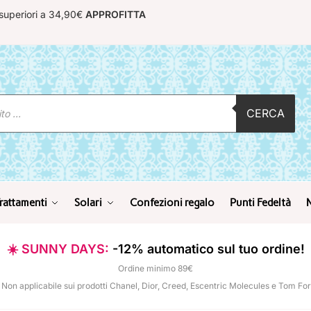
 superiori a 34,90€
APPROFITTA
CERCA
rattamenti
Solari
Confezioni regalo
Punti Fedeltà
☀️ SUNNY DAYS:
-12% automatico sul tuo ordine!
Ordine minimo 89€
 Non applicabile sui prodotti Chanel, Dior, Creed, Escentric Molecules e Tom Fo