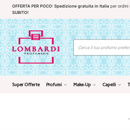
Skip
Skip
OFFERTA PER POCO: Spedizione gratuita in Italia
per ordini
to
to
SUBITO!
navigation
content
Ricerca
prodotti
Super Offerte
Profumi
Make-Up
Capelli
T
*