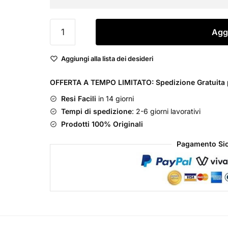
€149,00.
€110,00.
Guerlain
Aggi
Samsara
Eau
Aggiungi alla lista dei desideri
de
Parfum
OFFERTA A TEMPO LIMITATO: Spedizione Gratuita p
Donna
Resi Facili
in 14 giorni
quantità
Tempi di spedizione
: 2-6 giorni lavorativi
Prodotti 100% Originali
Pagamento Sic