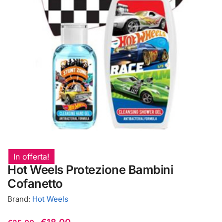
In offerta!
Hot Weels Protezione Bambini
Cofanetto
Brand:
Hot Weels
Il
Il