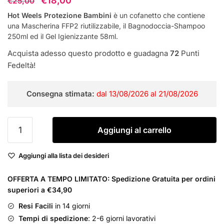
€
18,00
€
25,00
prezzo
prezzo
Hot Weels Protezione Bambini
è un cofanetto che contiene
una Mascherina FFP2 riutilizzabile, il Bagnodoccia-Shampoo
originale
attuale
250ml ed il Gel Igienizzante 58ml.
era:
è:
Acquista adesso questo prodotto e guadagna
72
Punti
€25,00.
€18,00.
Fedeltà!
Consegna stimata:
dal 13/08/2026 al 21/08/2026
Hot
Aggiungi al carrello
Weels
Protezione
Aggiungi alla lista dei desideri
Bambini
Cofanetto
OFFERTA A TEMPO LIMITATO: Spedizione Gratuita per ordini
quantità
superiori a €34,90
Resi Facili
in 14 giorni
Tempi di spedizione
: 2-6 giorni lavorativi