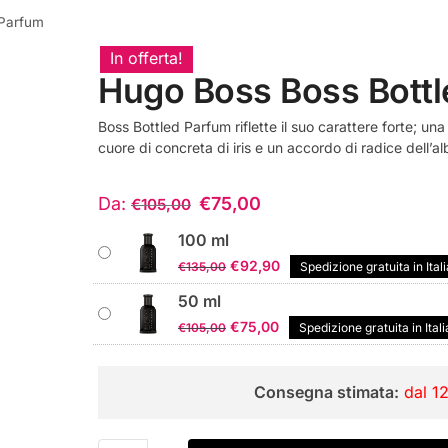
 Parfum
In offerta!
Hugo Boss Boss Bott
Boss Bottled Parfum riflette il suo carattere forte; u
cuore di concreta di iris e un accordo di radice dell’al
Da:
€
75,00
€
105,00
100 ml
Il
Il
€
92,90
€
135,00
Spedizione gratuita in Itali
prezzo
prezzo
50 ml
originale
attuale
Il
Il
€
75,00
€
105,00
Spedizione gratuita in Itali
era:
è:
prezzo
prezzo
€135,00.
€92,90.
originale
attuale
Consegna stimata:
dal 1
era:
è:
€105,00.
€75,00.