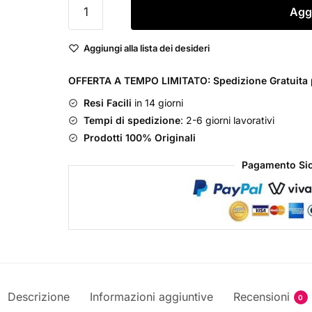
Hugo
Aggi
Boss
Boss
Aggiungi alla lista dei desideri
Bottled
Parfum
OFFERTA A TEMPO LIMITATO: Spedizione Gratuita p
quantità
Resi Facili
in 14 giorni
Tempi di spedizione
: 2-6 giorni lavorativi
Prodotti 100% Originali
Pagamento Sic
Descrizione
Informazioni aggiuntive
Recensioni
0