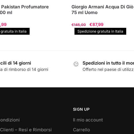
 Pakistan Profumatore
Giorgio Armani Acqua Di G
00 ml
75 ml Uomo
Il
Il
Il
,99
€
87,99
€
145,00
zzo
prezzo
prezzo
prezzo
ratuita in Italia
Spedizione gratuita in Italia
inale
attuale
originale
attuale
è:
era:
è:
,00.
€35,99.
€145,00.
€87,99.
cili di 14 giorni
Spedizioni in tutto il m
a di rimborso di 14 giorni
Offerto nel paese di utiliz
SIGN UP
ondizioni
Il mio account
Clienti – Resi e Rimborsi
Carrello