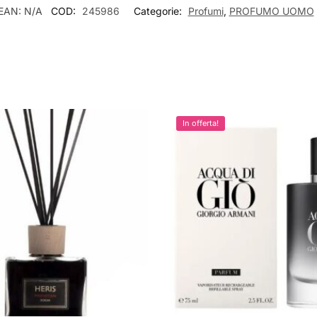
EAN:
N/A
COD:
245986
Categorie:
Profumi
,
PROFUMO UOMO
In offerta!