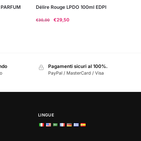
iò PARFUM
Délire Rouge LPDO 100ml EDPI
Il
Il
€
29,50
€
30,00
prezzo
prezzo
originale
attuale
era:
è:
€30,00.
€29,50.
ondo
Pagamenti sicuri al 100%.
zo
PayPal / MasterCard / Visa
LINGUE