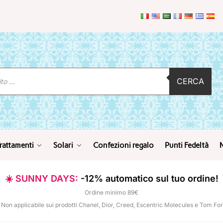
CERCA
rattamenti
Solari
Confezioni regalo
Punti Fedeltà
☀️ SUNNY DAYS:
-12% automatico sul tuo ordine!
Ordine minimo 89€
 Non applicabile sui prodotti Chanel, Dior, Creed, Escentric Molecules e Tom Fo