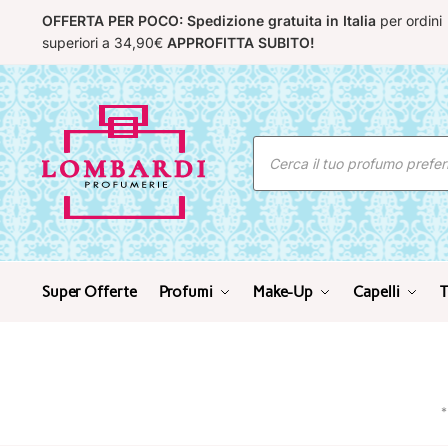
Skip
Skip
OFFERTA PER POCO: Spedizione gratuita in Italia
per ordini
to
to
superiori a 34,90€
APPROFITTA SUBITO!
navigation
content
Ricerca
prodotti
Super Offerte
Profumi
Make-Up
Capelli
T
*