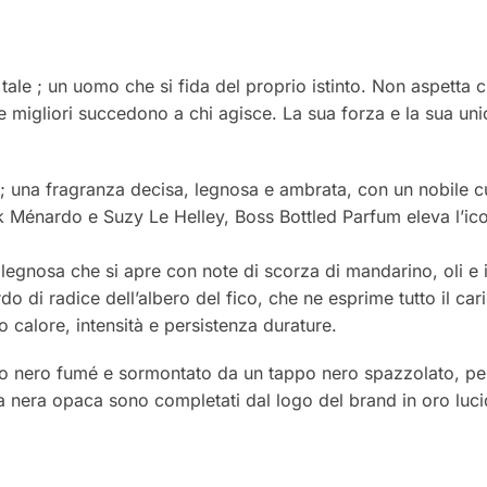
 tale ; un uomo che si fida del proprio istinto. Non aspetta 
se migliori succedono a chi agisce. La sua forza e la sua un
te; una fragranza decisa, legnosa e ambrata, con un nobile c
ck Ménardo e Suzy Le Helley, Boss Bottled Parfum eleva l’ic
egnosa che si apre con note di scorza di mandarino, oli e in
do di radice dell’albero del fico, che ne esprime tutto il ca
 calore, intensità e persistenza durature.
ato nero fumé e sormontato da un tappo nero spazzolato, pe
a nera opaca sono completati dal logo del brand in oro lucido