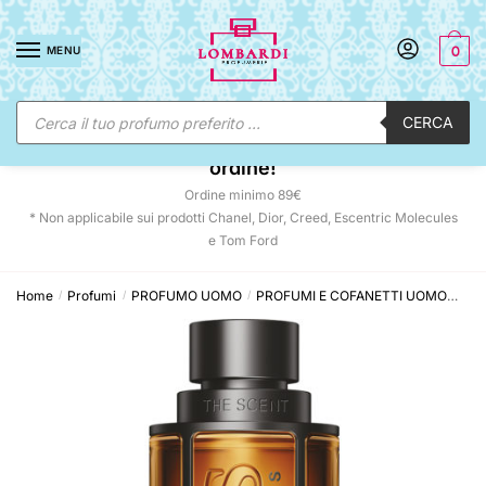
Skip
Skip
to
to
MENU
0
navigation
content
Ricerca
CERCA
prodotti
☀️ SUNNY DAYS:
-12% automatico sul tuo
ordine!
Ordine minimo 89€
* Non applicabile sui prodotti Chanel, Dior, Creed, Escentric Molecules
e Tom Ford
Home
Profumi
PROFUMO UOMO
PROFUMI E COFANETTI UOMO
Hug
/
/
/