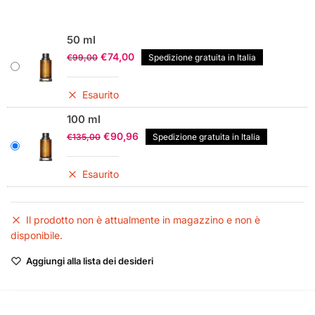
50 ml
Il
Il
€
74,00
€
99,00
Spedizione gratuita in Italia
prezzo
prezzo
originale
attuale
Esaurito
era:
è:
€99,00.
€74,00.
100 ml
Il
Il
€
90,96
€
135,00
Spedizione gratuita in Italia
prezzo
prezzo
originale
attuale
Esaurito
era:
è:
€135,00.
€90,96.
Il prodotto non è attualmente in magazzino e non è
disponibile.
Aggiungi alla lista dei desideri