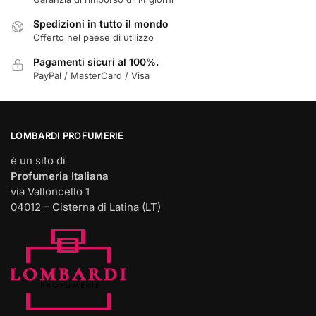
prodotto
Spedizioni in tutto il mondo
Offerto nel paese di utilizzo
Pagamenti sicuri al 100%.
PayPal / MasterCard / Visa
LOMBARDI PROFUMERIE
è un sito di
Profumeria Italiana
via Valloncello 1
04012 – Cisterna di Latina (LT)