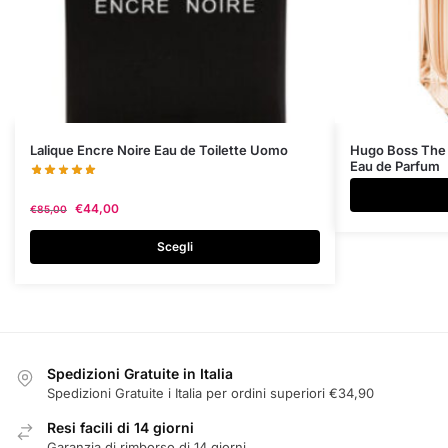
Questo
Lalique Encre Noire Eau de Toilette Uomo
Hugo Boss The 
Eau de Parfum
prodotto
ha
€
44,00
€
85,00
più
varianti.
Scegli
Le
opzioni
possono
essere
scelte
Spedizioni Gratuite in Italia
nella
Spedizioni Gratuite i Italia per ordini superiori €34,90
pagina
Resi facili di 14 giorni
del
Garanzia di rimborso di 14 giorni