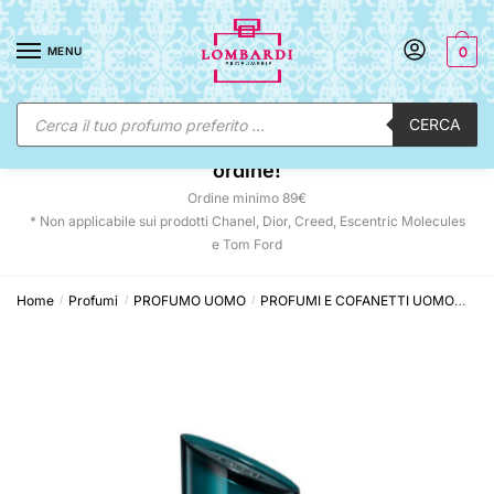
Skip
Skip
to
to
MENU
0
navigation
content
Ricerca
CERCA
prodotti
☀️ SUNNY DAYS:
-12% automatico sul tuo
ordine!
Ordine minimo 89€
* Non applicabile sui prodotti Chanel, Dior, Creed, Escentric Molecules
e Tom Ford
Home
Profumi
PROFUMO UOMO
PROFUMI E COFANETTI UOMO
Ken
/
/
/