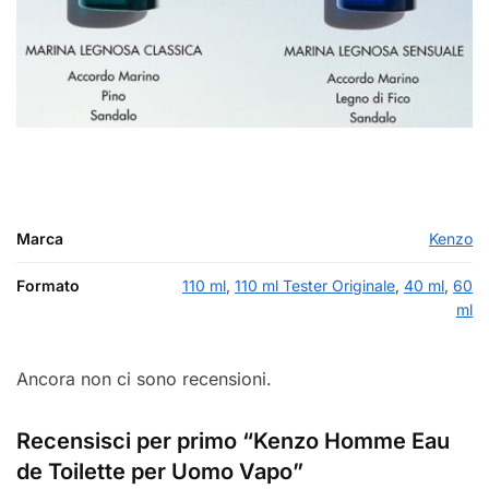
Marca
Kenzo
Formato
110 ml
,
110 ml Tester Originale
,
40 ml
,
60
ml
Ancora non ci sono recensioni.
Recensisci per primo “Kenzo Homme Eau
de Toilette per Uomo Vapo”