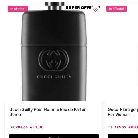
In offerta!
In offerta!
Questo
Questo
Gucci Guilty Pour Homme Eau de Parfum
Gucci Flora go
Uomo
For Woman
prodotto
prodotto
ha
ha
Da:
€
73,00
Da:
€
68,
€
99,00
€
85,00
più
più