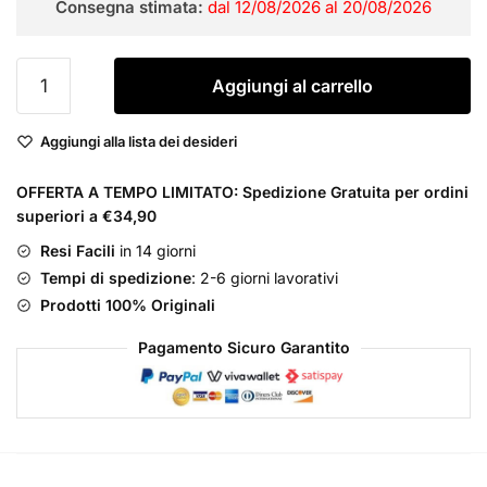
Consegna stimata:
dal 12/08/2026 al 20/08/2026
era:
è:
€110,00.
€79,90.
Kenzo
Aggiungi al carrello
Homme
Eau
Aggiungi alla lista dei desideri
de
Toilette
OFFERTA A TEMPO LIMITATO: Spedizione Gratuita per ordini
per
superiori a €34,90
Uomo
Vapo
Resi Facili
in 14 giorni
quantità
Tempi di spedizione
: 2-6 giorni lavorativi
Prodotti 100% Originali
Pagamento Sicuro Garantito