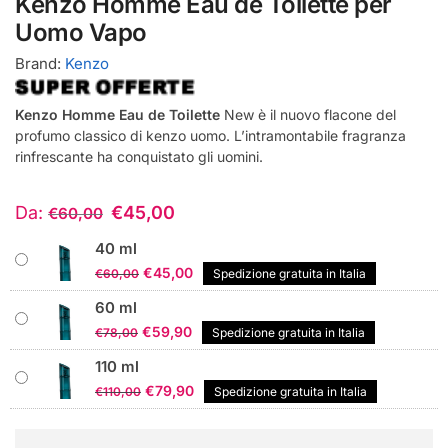
Kenzo Homme Eau de Toilette per
Uomo Vapo
Brand:
Kenzo
Kenzo Homme Eau de Toilette
New è il nuovo flacone del
profumo classico di kenzo uomo. L’intramontabile fragranza
rinfrescante ha conquistato gli uomini.
Da:
€
45,00
€
60,00
40 ml
Il
Il
€
45,00
€
60,00
Spedizione gratuita in Italia
prezzo
prezzo
60 ml
originale
attuale
Il
Il
€
59,90
€
78,00
Spedizione gratuita in Italia
era:
è:
prezzo
prezzo
€60,00.
€45,00.
110 ml
originale
attuale
Il
Il
€
79,90
€
110,00
Spedizione gratuita in Italia
era:
è:
prezzo
prezzo
€78,00.
€59,90.
originale
attuale