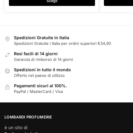
varianti.
varianti.
Scegli
Le
Le
opzioni
opzioni
possono
possono
essere
essere
scelte
scelte
Spedizioni Gratuite in Italia
nella
nella
Spedizioni Gratuite i Italia per ordini superiori €34,90
pagina
pagina
Resi facili di 14 giorni
del
del
Garanzia di rimborso di 14 giorni
prodotto
prodotto
Spedizioni in tutto il mondo
Offerto nel paese di utilizzo
Pagamenti sicuri al 100%.
PayPal / MasterCard / Visa
LOMBARDI PROFUMERIE
è un sito di