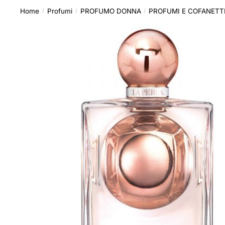
Home
Profumi
PROFUMO DONNA
PROFUMI E COFANETT
/
/
/