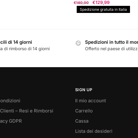
Il
Il
€
129,99
€
140,00
prezzo
prezzo
Spedizione gratuita in Italia
originale
attuale
era:
è:
€140,00.
€129,99.
cili di 14 giorni
Spedizioni in tutto il m
a di rimborso di 14 giorni
Offerto nel paese di utiliz
SIGN UP
ondizioni
Il mio account
Clienti – Resi e Rimborsi
Carrello
vacy GDPR
Cassa
Lista dei desideri