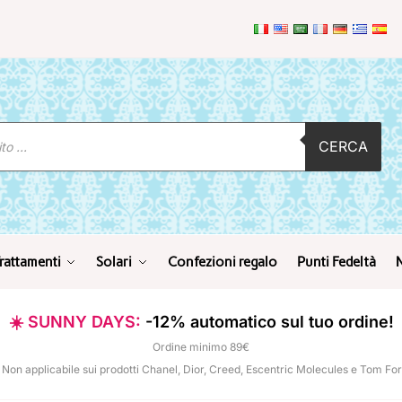
CERCA
rattamenti
Solari
Confezioni regalo
Punti Fedeltà
☀️ SUNNY DAYS:
-12% automatico sul tuo ordine!
Ordine minimo 89€
 Non applicabile sui prodotti Chanel, Dior, Creed, Escentric Molecules e Tom Fo