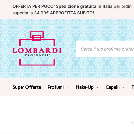
Skip
Skip
OFFERTA PER POCO: Spedizione gratuita in Italia
per ordini
to
to
superiori a 34,90€
APPROFITTA SUBITO!
navigation
content
Ricerca
prodotti
Super Offerte
Profumi
Make-Up
Capelli
T
*