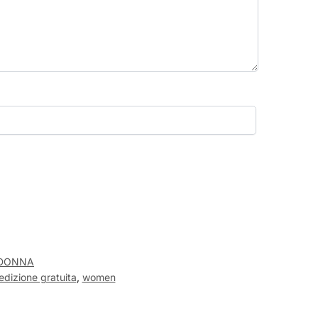
 DONNA
edizione gratuita
,
women