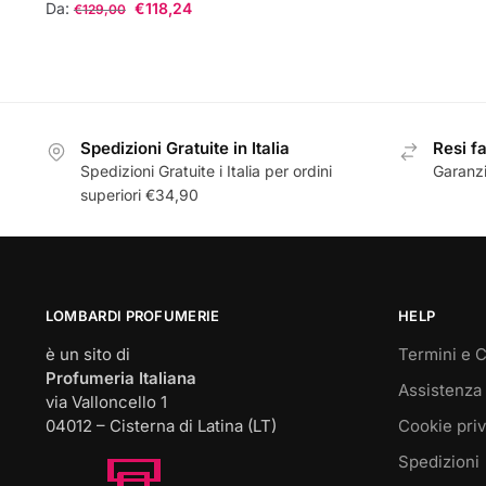
Da:
€
118,24
€
129,00
Questo
prodotto
ha
più
Spedizioni Gratuite in Italia
Resi fa
varianti.
Spedizioni Gratuite i Italia per ordini
Garanzi
Le
superiori €34,90
opzioni
possono
essere
scelte
nella
LOMBARDI PROFUMERIE
HELP
pagina
è un sito di
Termini e C
del
Profumeria Italiana
Assistenza 
prodotto
via Valloncello 1
04012 – Cisterna di Latina (LT)
Cookie pri
Spedizioni