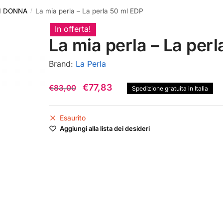
I DONNA
La mia perla – La perla 50 ml EDP
/
In offerta!
La mia perla – La per
Brand:
La Perla
Il
Il
€
77,83
€
83,00
Spedizione gratuita in Italia
prezzo
prezzo
originale
attuale
Esaurito
Aggiungi alla lista dei desideri
era:
è:
€83,00.
€77,83.