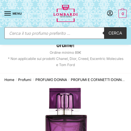
Skip
Skip
to
to
MENU
0
navigation
content
Ricerca
CERCA
prodotti
☀️ SUNNY DAYS:
-12% automatico sul tuo
ordine!
Ordine minimo 89€
* Non applicabile sui prodotti Chanel, Dior, Creed, Escentric Molecules
e Tom Ford
Home
Profumi
PROFUMO DONNA
PROFUMI E COFANETTI DONNA
L
/
/
/