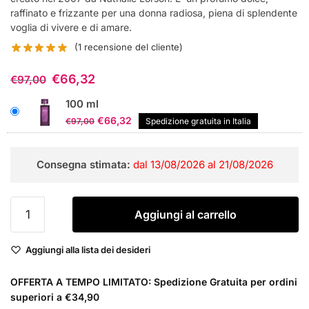
raffinato e frizzante per una donna radiosa, piena di splendente
voglia di vivere e di amare.
(
1
recensione del cliente)
€
66,32
€
97,00
100 ml
Il
Il
€
66,32
€
97,00
Spedizione gratuita in Italia
prezzo
prezzo
originale
attuale
Consegna stimata:
dal 13/08/2026 al 21/08/2026
era:
è:
€97,00.
€66,32.
Lalique
Aggiungi al carrello
Amethyst
Eau
Aggiungi alla lista dei desideri
de
Parfum
OFFERTA A TEMPO LIMITATO: Spedizione Gratuita per ordini
Donna
superiori a €34,90
quantità