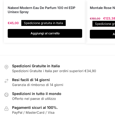
Nabeel Modern Eau De Parfum 100 ml EDP
Montale Rose N
Unisex Spray
Il
€
123,3
€
150,00
€
45,00
Spedizione gratuita in Italia
prezzo
Spedizione gra
original
era:
Aggiungi al carrello
A
€150,00
Spedizioni Gratuite in Italia
Spedizioni Gratuite i Italia per ordini superiori €34,90
Resi facili di 14 giorni
Garanzia di rimborso di 14 giorni
Spedizioni in tutto il mondo
Offerto nel paese di utilizzo
Pagamenti sicuri al 100%.
PayPal / MasterCard / Visa