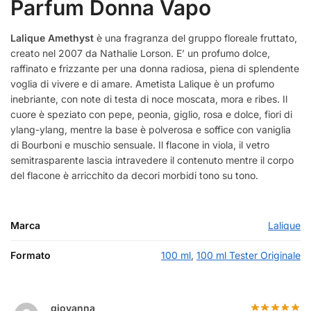
Parfum Donna Vapo
Lalique Amethyst
è una fragranza del gruppo floreale fruttato,
creato nel 2007 da Nathalie Lorson. E’ un profumo dolce,
raffinato e frizzante per una donna radiosa, piena di splendente
voglia di vivere e di amare. Ametista Lalique è un profumo
inebriante, con note di testa di noce moscata, mora e ribes. Il
cuore è speziato con pepe, peonia, giglio, rosa e dolce, fiori di
ylang-ylang, mentre la base è polverosa e soffice con vaniglia
di Bourboni e muschio sensuale. Il flacone in viola, il vetro
semitrasparente lascia intravedere il contenuto mentre il corpo
del flacone è arricchito da decori morbidi tono su tono.
Marca
Lalique
Formato
100 ml
,
100 ml Tester Originale
giovanna