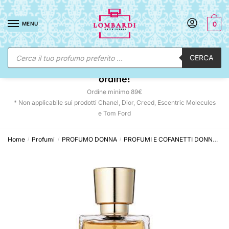
Skip
Skip
to
to
MENU
0
navigation
content
Ricerca
CERCA
prodotti
☀️ SUNNY DAYS:
-12% automatico sul tuo
ordine!
Ordine minimo 89€
* Non applicabile sui prodotti Chanel, Dior, Creed, Escentric Molecules
e Tom Ford
Home
Profumi
PROFUMO DONNA
PROFUMI E COFANETTI DONNA
L
/
/
/