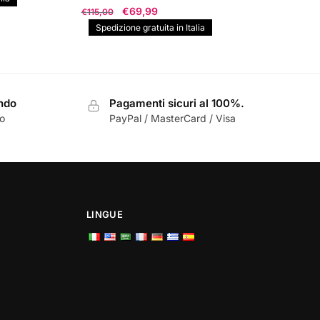
Il
Il
€
69,99
€
115,00
prezzo
prezzo
Spedizione gratuita in Italia
originale
attuale
era:
è:
€115,00.
€69,99.
ondo
Pagamenti sicuri al 100%.
zo
PayPal / MasterCard / Visa
LINGUE