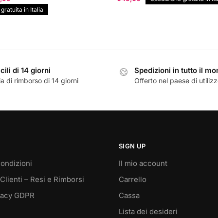
zzo
prezzo
ratuita in Italia
inale
attuale
è:
,00.
€69,99.
cili di 14 giorni
Spedizioni in tutto il m
a di rimborso di 14 giorni
Offerto nel paese di utiliz
SIGN UP
ondizioni
Il mio account
Clienti – Resi e Rimborsi
Carrello
vacy GDPR
Cassa
Lista dei desideri