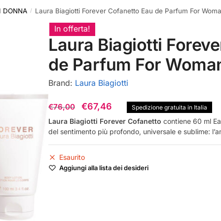
I DONNA
Laura Biagiotti Forever Cofanetto Eau de Parfum For Wom
/
In offerta!
Laura Biagiotti Forev
de Parfum For Woma
Brand:
Laura Biagiotti
Il
Il
€
67,46
€
76,00
Spedizione gratuita in Italia
prezzo
prezzo
Laura Biagiotti Forever Cofanetto
contiene 60 ml Ea
del sentimento più profondo, universale e sublime: l’
originale
attuale
era:
è:
Esaurito
€76,00.
€67,46.
Aggiungi alla lista dei desideri