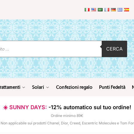
CERCA
rattamenti
Solari
Confezioni regalo
Punti Fedeltà
☀️ SUNNY DAYS:
-12% automatico sul tuo ordine!
Ordine minimo 89€
 Non applicabile sui prodotti Chanel, Dior, Creed, Escentric Molecules e Tom Fo