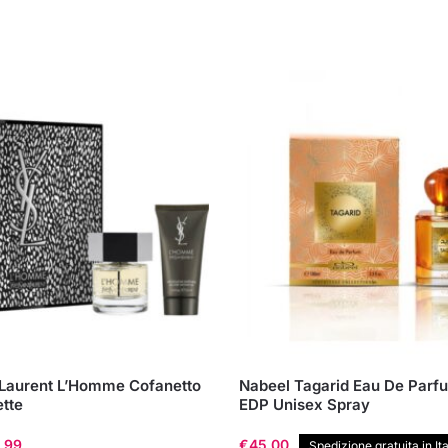
 Laurent L’Homme Cofanetto
Nabeel Tagarid Eau De Parf
ette
EDP Unisex Spray
Il
,99
€
45,00
Spedizione gratuita in Ita