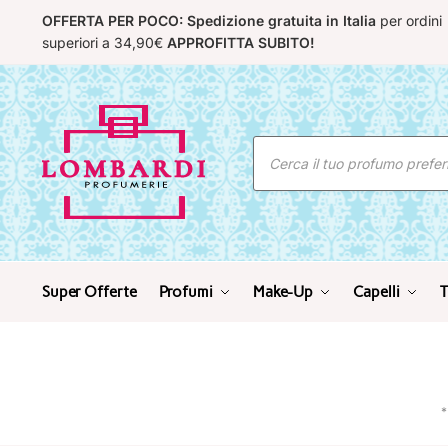
Skip
Skip
OFFERTA PER POCO: Spedizione gratuita in Italia
per ordini
to
to
superiori a 34,90€
APPROFITTA SUBITO!
navigation
content
Ricerca
prodotti
Super Offerte
Profumi
Make-Up
Capelli
T
*