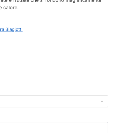
e calore.
ra Biagiotti