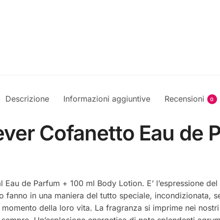
Descrizione
Informazioni aggiuntive
Recensioni
0
orever Cofanetto Eau d
l Eau de Parfum + 100 ml Body Lotion. E’ l’espressione del 
fanno in una maniera del tutto speciale, incondizionata, s
momento della loro vita. La fragranza si imprime nei nostri
 sempre. Un’esplosione energetica di note splendenti agru