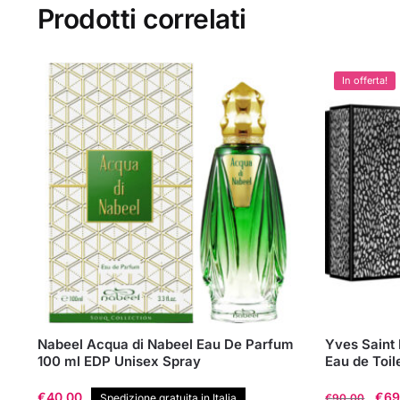
Prodotti correlati
In offerta!
Nabeel Acqua di Nabeel Eau De Parfum
Yves Saint
100 ml EDP Unisex Spray
Eau de Toil
Il
€
40,00
€
69
Spedizione gratuita in Italia
€
90,00