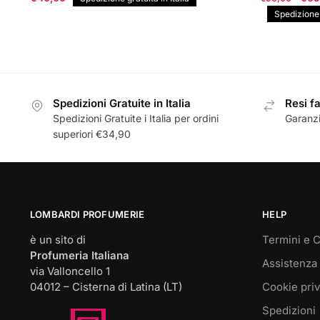
pre
Spedizione g
orig
era:
€90
Spedizioni Gratuite in Italia
Resi fa
Spedizioni Gratuite i Italia per ordini
Garanzi
superiori €34,90
LOMBARDI PROFUMERIE
HELP
è un sito di
Termini e C
Profumeria Italiana
Assistenza 
via Valloncello 1
04012 – Cisterna di Latina (LT)
Cookie pri
Spedizioni