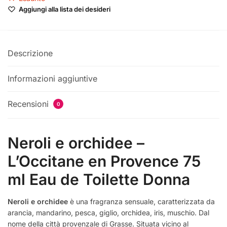
Aggiungi alla lista dei desideri
era:
è:
€64,00.
€42,33.
Descrizione
Informazioni aggiuntive
Recensioni
0
Neroli e orchidee –
L’Occitane en Provence 75
ml Eau de Toilette Donna
Neroli e orchidee
è una fragranza sensuale, caratterizzata da
arancia, mandarino, pesca, giglio, orchidea, iris, muschio. Dal
nome della città provenzale di Grasse. Situata vicino al