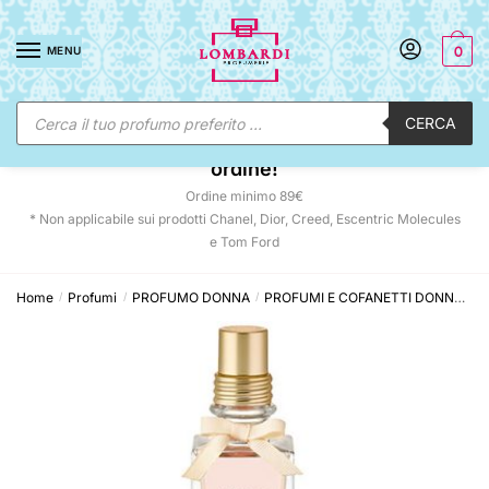
Skip
Skip
to
to
MENU
0
navigation
content
Ricerca
CERCA
prodotti
☀️ SUNNY DAYS:
-12% automatico sul tuo
ordine!
Ordine minimo 89€
* Non applicabile sui prodotti Chanel, Dior, Creed, Escentric Molecules
e Tom Ford
Home
Profumi
PROFUMO DONNA
PROFUMI E COFANETTI DONNA
L
/
/
/