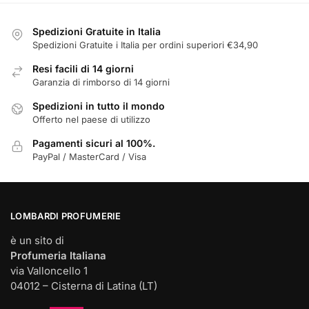
scelte
nella
Spedizioni Gratuite in Italia
pagina
Spedizioni Gratuite i Italia per ordini superiori €34,90
del
Resi facili di 14 giorni
prodotto
Garanzia di rimborso di 14 giorni
Spedizioni in tutto il mondo
Offerto nel paese di utilizzo
Pagamenti sicuri al 100%.
PayPal / MasterCard / Visa
LOMBARDI PROFUMERIE
è un sito di
Profumeria Italiana
via Valloncello 1
04012 – Cisterna di Latina (LT)