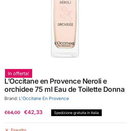
In offerta!
L’Occitane en Provence Neroli e
orchidee 75 ml Eau de Toilette Donna
Brand:
L'Occitane En Provence
Il
Il
€
42,33
€
64,00
Spedizione gratuita in Italia
prezzo
prezzo
originale
attuale
Esaurito