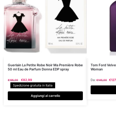
Questo
Guerlain La Petite Robe Noir Ma Première Robe
Tom Ford Velve
50 ml Eau de Parfum Donna EDP spray
Woman
prodotto
ha
Il
Il
€
82,99
Da:
€
127
€
135,00
€
145,00
più
prezzo
prezzo
Spedizione gratuita in Italia
varianti.
originale
attuale
era:
è:
Le
Aggiungi al carrello
€135,00.
€82,99.
opzioni
possono
essere