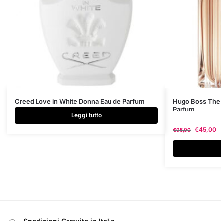
Questo
Creed Love in White Donna Eau de Parfum
Hugo Boss The 
Parfum
prodotto
Leggi tutto
ha
€
45,00
€
95,00
più
varianti.
Le
opzioni
possono
essere
scelte
nella
Spedizioni Gratuite in Italia