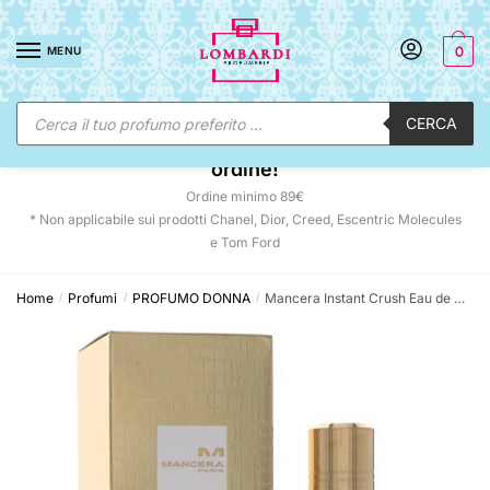
Skip
Skip
to
to
MENU
0
navigation
content
Ricerca
CERCA
prodotti
☀️ SUNNY DAYS:
-12% automatico sul tuo
ordine!
Ordine minimo 89€
* Non applicabile sui prodotti Chanel, Dior, Creed, Escentric Molecules
e Tom Ford
Home
Profumi
PROFUMO DONNA
Mancera Instant Crush Eau de Parfum Unisex 120 ml
/
/
/