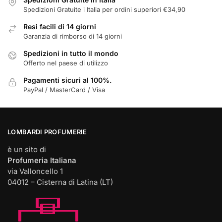
pagina
Spedizioni Gratuite i Italia per ordini superiori €34,90
del
Resi facili di 14 giorni
prodotto
Garanzia di rimborso di 14 giorni
Spedizioni in tutto il mondo
Offerto nel paese di utilizzo
Pagamenti sicuri al 100%.
PayPal / MasterCard / Visa
LOMBARDI PROFUMERIE
è un sito di
Profumeria Italiana
via Valloncello 1
04012 – Cisterna di Latina (LT)