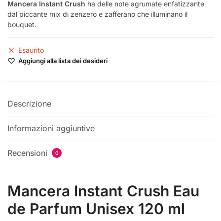
prezzo
prezzo
Mancera Instant Crush
ha delle note agrumate enfatizzante
dal piccante mix di zenzero e zafferano che illuminano il
originale
attuale
bouquet.
era:
è:
€145,00.
€125,00.
Esaurito
Aggiungi alla lista dei desideri
Descrizione
Informazioni aggiuntive
Recensioni
0
Mancera Instant Crush Eau
de Parfum Unisex 120 ml