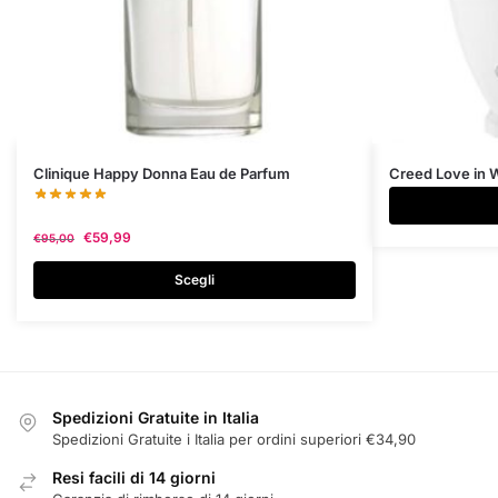
Questo
Clinique Happy Donna Eau de Parfum
Creed Love in 
prodotto
ha
€
59,99
€
95,00
più
varianti.
Scegli
Le
opzioni
possono
essere
scelte
Spedizioni Gratuite in Italia
nella
Spedizioni Gratuite i Italia per ordini superiori €34,90
pagina
Resi facili di 14 giorni
del