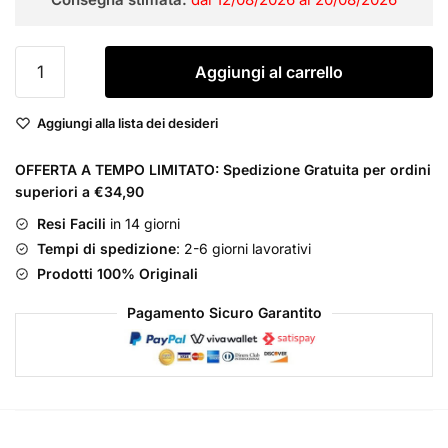
era:
è:
€110,00.
€69,99.
Missoni
Aggiungi al carrello
Eau
de
Aggiungi alla lista dei desideri
Toilette
Donna
OFFERTA A TEMPO LIMITATO: Spedizione Gratuita per ordini
quantità
superiori a €34,90
Resi Facili
in 14 giorni
Tempi di spedizione
: 2-6 giorni lavorativi
Prodotti 100% Originali
Pagamento Sicuro Garantito