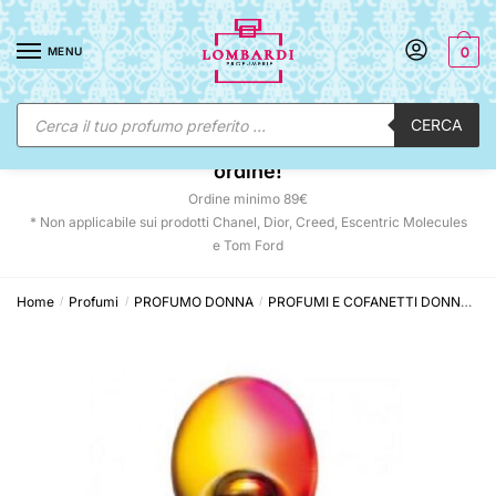
Skip
Skip
to
to
MENU
0
navigation
content
Ricerca
CERCA
prodotti
☀️ SUNNY DAYS:
-12% automatico sul tuo
ordine!
Ordine minimo 89€
* Non applicabile sui prodotti Chanel, Dior, Creed, Escentric Molecules
e Tom Ford
Home
Profumi
PROFUMO DONNA
PROFUMI E COFANETTI DONNA
M
/
/
/