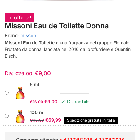
In offerta!
Missoni Eau de Toilette Donna
Brand:
missoni
Missoni Eau de Toilette
è una fragranza del gruppo Floreale
Fruttato da donna, lanciata nel 2016 dal profumiere è Quentin
Bisch.
Da:
€
9,00
€
26,00
5 ml
Il
Il
€
9,00
Disponibile
€
26,00
prezzo
prezzo
100 ml
originale
attuale
Il
Il
€
69,99
€
110,00
Spedizione gratuita in Italia
era:
è:
prezzo
prezzo
€26,00.
€9,00.
originale
attuale
Consegna stimata:
dal 12/08/2026 al 20/08/2026