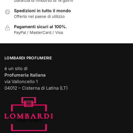
Garanzia di rimborso di 14 giorni
prodotto
Spedizioni in tutto il mondo
Offerto nel paese di utilizzo
Pagamenti sicuri al 100%.
PayPal / MasterCard / Visa
LOMBARDI PROFUMERIE
è un sito di
Profumeria Italiana
via Valloncello 1
04012 – Cisterna di Latina (LT)