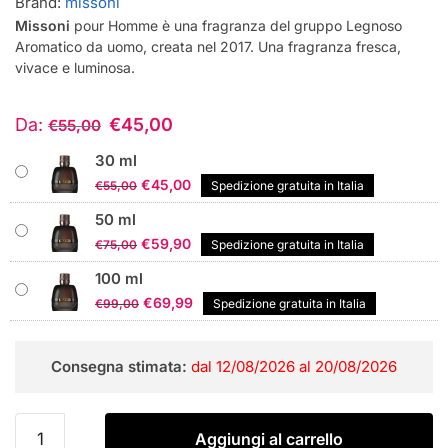
Brand:
missoni
Missoni
pour Homme è una fragranza del gruppo Legnoso
Aromatico da uomo, creata nel 2017. Una fragranza fresca,
vivace e luminosa.
Da:
€
45,00
€
55,00
30 ml
Il
Il
€
45,00
€
55,00
Spedizione gratuita in Italia
prezzo
prezzo
50 ml
originale
attuale
Il
Il
€
59,90
€
75,00
Spedizione gratuita in Italia
era:
è:
prezzo
prezzo
€55,00.
€45,00.
100 ml
originale
attuale
Il
Il
€
69,99
€
99,00
Spedizione gratuita in Italia
era:
è:
prezzo
prezzo
€75,00.
€59,90.
originale
attuale
Consegna stimata:
dal 12/08/2026 al 20/08/2026
era:
è:
€99,00.
€69,99.
Missoni
Aggiungi al carrello
pour