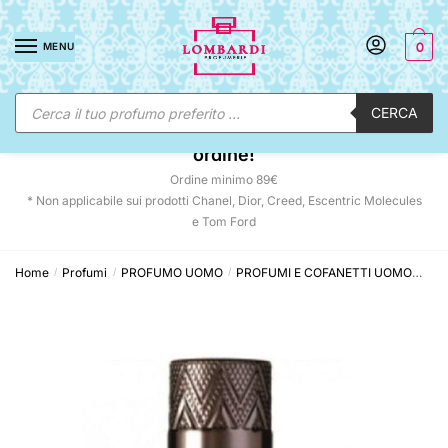
Skip
Skip
to
to
MENU
0
navigation
content
Ricerca
CERCA
prodotti
☀️ SUNNY DAYS:
-12% automatico sul tuo
ordine!
Ordine minimo 89€
* Non applicabile sui prodotti Chanel, Dior, Creed, Escentric Molecules
e Tom Ford
Home
Profumi
PROFUMO UOMO
PROFUMI E COFANETTI UOMO
Mis
/
/
/