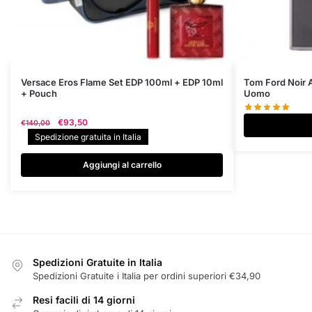
Versace Eros Flame Set EDP 100ml + EDP 10ml
Tom Ford Noir 
+ Pouch
Uomo
Il
Il
€
93,50
€
140,00
prezzo
prezzo
Spedizione gratuita in Italia
originale
attuale
era:
è:
Aggiungi al carrello
€140,00.
€93,50.
Spedizioni Gratuite in Italia
Spedizioni Gratuite i Italia per ordini superiori €34,90
Resi facili di 14 giorni