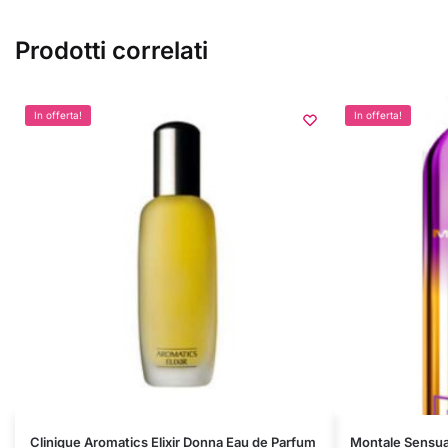
Prodotti correlati
In offerta!
In offerta!
Questo
Clinique Aromatics Elixir Donna Eau de Parfum
Montale Sensual