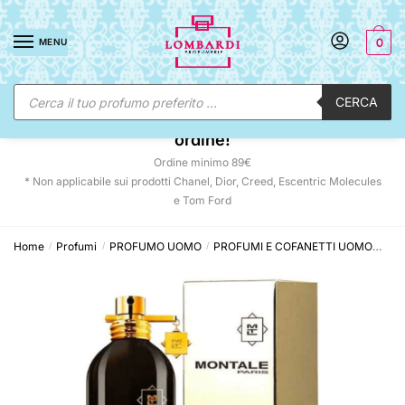
Skip
Skip
to
to
MENU
0
navigation
content
Ricerca
CERCA
prodotti
☀️ SUNNY DAYS:
-12% automatico sul tuo
ordine!
Ordine minimo 89€
* Non applicabile sui prodotti Chanel, Dior, Creed, Escentric Molecules
e Tom Ford
Home
Profumi
PROFUMO UOMO
PROFUMI E COFANETTI UOMO
Mon
/
/
/