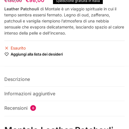
€
98,00
€
130,00
Spedizione gratuita in Italia
prezzo
prezzo
Leather Patchouli
di Montale è un viaggio spirituale in cui il
tempo sembra essersi fermato. Legno di oud, zafferano,
originale
attuale
patchouli e vaniglia riempiono l’atmosfera di una nebbia
era:
è:
sensuale che evapora delicatamente, lasciando spazio al calore
€130,00.
€98,00.
intenso della pelle e dell’incenso.
Esaurito
Aggiungi alla lista dei desideri
Descrizione
Informazioni aggiuntive
Recensioni
0