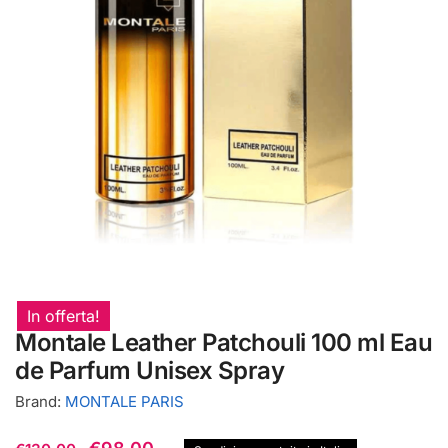
In offerta!
Montale Leather Patchouli 100 ml Eau
de Parfum Unisex Spray
Brand:
MONTALE PARIS
Il
Il