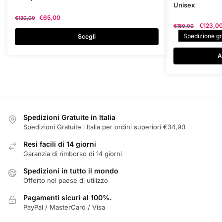
Unisex
prodotto
€
65,00
€
130,00
ha
Il
€
123,0
€
150,00
più
prezzo
Spedizione gra
Scegli
varianti.
original
era:
Le
A
€150,00
opzioni
possono
essere
scelte
nella
Spedizioni Gratuite in Italia
pagina
Spedizioni Gratuite i Italia per ordini superiori €34,90
del
Resi facili di 14 giorni
prodotto
Garanzia di rimborso di 14 giorni
Spedizioni in tutto il mondo
Offerto nel paese di utilizzo
Pagamenti sicuri al 100%.
PayPal / MasterCard / Visa