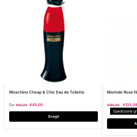
Questo
Moschino Cheap & Chic Eau de Toilette
Montale Rose N
prodotto
Il
Da:
€
45,00
€
123,3
€
65,00
€
150,00
ha
prezzo
Spedizione gra
più
original
Scegli
varianti.
era:
A
Le
€150,00
opzioni