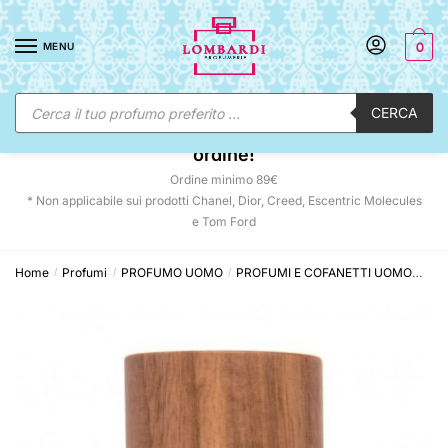
Skip
Skip
to
to
MENU
0
navigation
content
Ricerca
CERCA
prodotti
☀️ SUNNY DAYS:
-12% automatico sul tuo
ordine!
Ordine minimo 89€
* Non applicabile sui prodotti Chanel, Dior, Creed, Escentric Molecules
e Tom Ford
Home
Profumi
PROFUMO UOMO
PROFUMI E COFANETTI UOMO
Nas
/
/
/