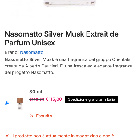
Nasomatto Silver Musk Extrait de
Parfum Unisex
Brand:
Nasomatto
Nasomatto Silver Musk
è una fragranza del gruppo Orientale,
creata da Alberto Gaultieri. E’ una fresca ed elegante fragranza
del progetto Nasomatto.
30 ml
Il
Il
€
115,00
€
140,00
Spedizione gratuita in Italia
prezzo
prezzo
originale
attuale
Esaurito
era:
è:
€140,00.
€115,00.
Il prodotto non è attualmente in magazzino e non è