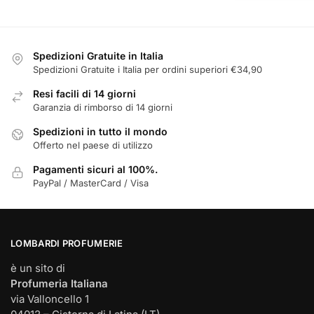
possono
essere
scelte
Spedizioni Gratuite in Italia
nella
Spedizioni Gratuite i Italia per ordini superiori €34,90
pagina
Resi facili di 14 giorni
del
Garanzia di rimborso di 14 giorni
prodotto
Spedizioni in tutto il mondo
Offerto nel paese di utilizzo
Pagamenti sicuri al 100%.
PayPal / MasterCard / Visa
LOMBARDI PROFUMERIE
è un sito di
Profumeria Italiana
via Valloncello 1