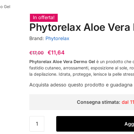
mo Gel
In offerta!
Phytorelax Aloe Vera
Brand:
Phytorelax
Il
Il
€
11,64
€
17,00
prezzo
prezzo
Phytorelax Aloe Vera Dermo Gel
è un prodotto che don
fastidio cutaneo, arrossamenti, esposizione al sole, 
originale
attuale
la depilazione. Idrata, protegge, lenisce la pelle stres
era:
è:
Acquista adesso questo prodotto e guadagna
€17,00.
€11,64.
Consegna stimata:
dal 1
Phytorelax
Aggi
Aloe