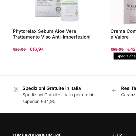
Phytorelax Sebum Aloe Vera
Crema Cont
Trattamento Viso Anti-Imperfezioni
e Valore
Il
Il
Il
€
16,94
€
42
€
20,00
€
56,00
prezzo
prezzo
pre
Spedizione g
originale
attuale
orig
era:
è:
era:
€20,00.
€16,94.
€56
Spedizioni Gratuite in Italia
Resi fa
Spedizioni Gratuite i Italia per ordini
Garanzi
superiori €34,90
LOMBARDI PROFUMERIE
HELP