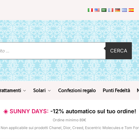
CERCA
rattamenti
Solari
Confezioni regalo
Punti Fedeltà
☀️ SUNNY DAYS:
-12% automatico sul tuo ordine!
Ordine minimo 89€
 Non applicabile sui prodotti Chanel, Dior, Creed, Escentric Molecules e Tom Fo