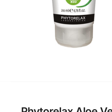
Phytorelax Aloe V