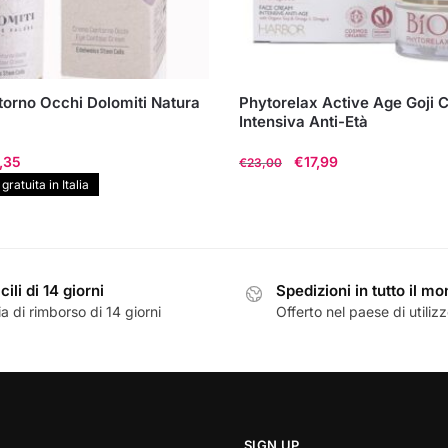
orno Occhi Dolomiti Natura
Phytorelax Active Age Goji 
Intensiva Anti-Età
Il
Il
Il
,35
€
17,99
€
23,00
zzo
prezzo
prezzo
prezzo
ratuita in Italia
inale
attuale
originale
attuale
è:
era:
è:
,00.
€42,35.
€23,00.
€17,99.
cili di 14 giorni
Spedizioni in tutto il m
a di rimborso di 14 giorni
Offerto nel paese di utiliz
SIGN UP