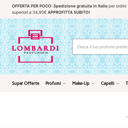
Skip
Skip
OFFERTA PER POCO: Spedizione gratuita in Italia
per ordini
to
to
superiori a 34,90€
APPROFITTA SUBITO!
navigation
content
Ricerca
prodotti
Super Offerte
Profumi
Make-Up
Capelli
T
*