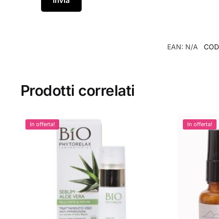
EAN:
N/A
COD
Prodotti correlati
In offerta!
In offerta!