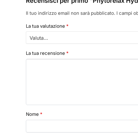
Recensisci per primo “Phytorelax Hydr
Il tuo indirizzo email non sarà pubblicato.
I campi o
La tua valutazione
*
La tua recensione
*
Nome
*