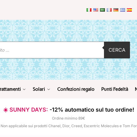
CERCA
rattamenti
Solari
Confezioni regalo
Punti Fedeltà
☀️ SUNNY DAYS:
-12% automatico sul tuo ordine!
Ordine minimo 89€
 Non applicabile sui prodotti Chanel, Dior, Creed, Escentric Molecules e Tom Fo