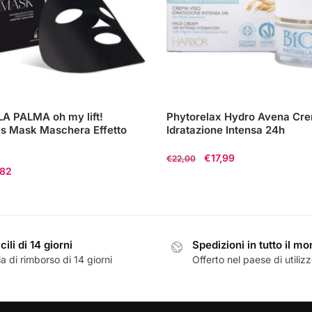
A PALMA oh my lift!
Phytorelax Hydro Avena Cr
s Mask Maschera Effetto
Idratazione Intensa 24h
Il
Il
€
17,99
€
22,00
Il
,82
prezzo
prezzo
zzo
prezzo
originale
attuale
nale
attuale
era:
è:
è:
€22,00.
€17,99.
00.
€16,82.
cili di 14 giorni
Spedizioni in tutto il m
a di rimborso di 14 giorni
Offerto nel paese di utiliz