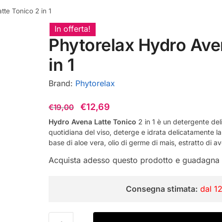
te Tonico 2 in 1
In offerta!
Phytorelax Hydro Ave
in 1
Brand:
Phytorelax
Il
Il
€
12,69
€
19,00
prezzo
prezzo
Hydro Avena Latte Tonico
2 in 1 è un detergente deli
quotidiana del viso, deterge e idrata delicatamente la
originale
attuale
base di aloe vera, olio di germe di mais, estratto di av
era:
è:
Acquista adesso questo prodotto e guadagna
€19,00.
€12,69.
Consegna stimata:
dal 1
Phytorelax