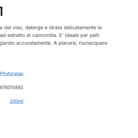
1
na del viso, deterge e idrata delicatamente la
 ed estratto di camomilla. E’ ideale per pelli
ggiando accuratamente. A piacere, risciacquare
Phytorelax
976015892
200ml