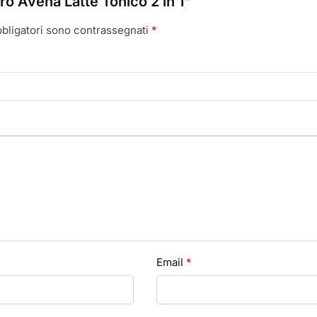
o Avena Latte Tonico 2 in 1”
bbligatori sono contrassegnati
*
Email
*