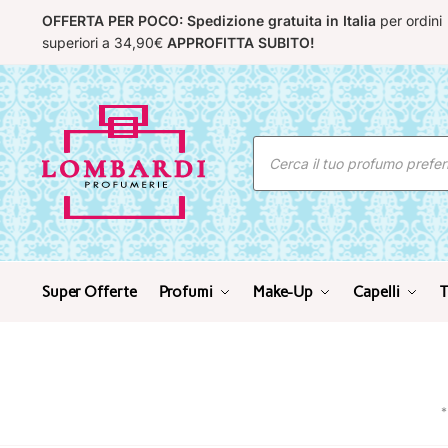
Skip
Skip
OFFERTA PER POCO: Spedizione gratuita in Italia
per ordini
to
to
superiori a 34,90€
APPROFITTA SUBITO!
navigation
content
Ricerca
prodotti
Super Offerte
Profumi
Make-Up
Capelli
T
*