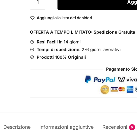
Aggi
Hydro
Avena
Aggiungi alla lista dei desideri
Latte
Tonico
OFFERTA A TEMPO LIMITATO: Spedizione Gratuita p
2
Resi Facili
in 14 giorni
in
Tempi di spedizione
: 2-6 giorni lavorativi
1
Prodotti 100% Originali
quantità
Pagamento Sic
Descrizione
Informazioni aggiuntive
Recensioni
0