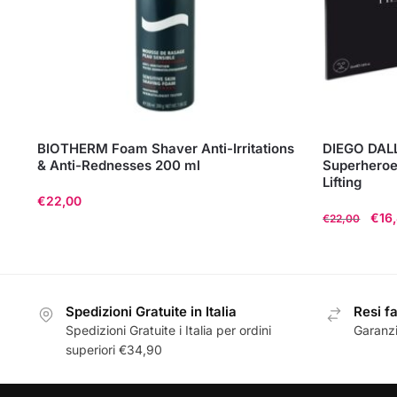
BIOTHERM Foam Shaver Anti-Irritations
DIEGO DALL
& Anti-Rednesses 200 ml
Superheroe
Lifting
€
22,00
Il
€
16
€
22,00
pre
origi
era:
€22,
Spedizioni Gratuite in Italia
Resi fa
Spedizioni Gratuite i Italia per ordini
Garanzi
superiori €34,90