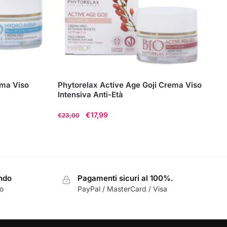
ema Viso
Phytorelax Active Age Goji Crema Viso
Intensiva Anti-Età
Il
Il
€
17,99
€
23,00
prezzo
prezzo
originale
attuale
era:
è:
€23,00.
€17,99.
ondo
Pagamenti sicuri al 100%.
zo
PayPal / MasterCard / Visa