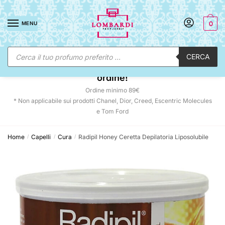
Skip
Skip
to
to
MENU
0
navigation
content
Ricerca
CERCA
prodotti
☀️ SUNNY DAYS:
-12% automatico sul tuo
ordine!
Ordine minimo 89€
* Non applicabile sui prodotti Chanel, Dior, Creed, Escentric Molecules
e Tom Ford
Home
Capelli
Cura
Radipil Honey Ceretta Depilatoria Liposolubile
/
/
/