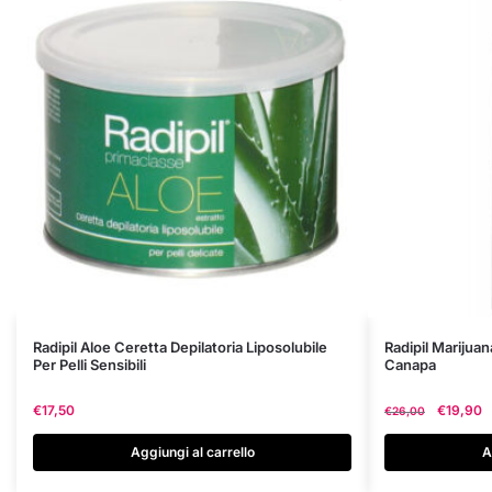
Radipil Aloe Ceretta Depilatoria Liposolubile
Radipil Marijuan
Per Pelli Sensibili
Canapa
Il
€
17,50
€
19,90
€
26,00
prezzo
originale
Aggiungi al carrello
A
era: